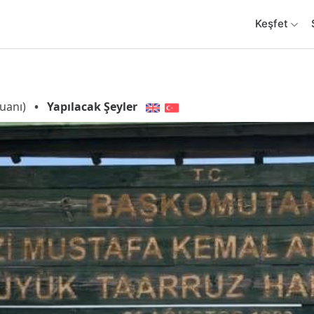
Keşfet
uanı)
•
Yapılacak Şeyler