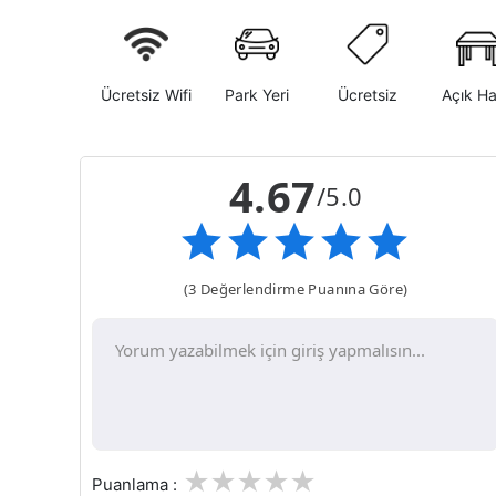
Ücretsiz Wifi
Park Yeri
Ücretsiz
Açık H
4.67
/5.0
(3 Değerlendirme Puanına Göre)
1
2
3
4
5
Puanlama :