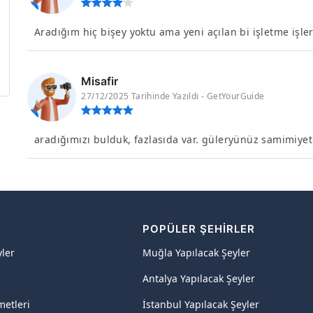
Aradığım hiç bişey yoktu ama yeni açılan bi işletme işler
Misafir
27/12/2025 Tarihinde Yazıldı - GetYourGuide
aradığımızı bulduk, fazlasıda var. güleryünüz samimiyeti
R
POPÜLER ŞEHIRLER
yler
Muğla Yapılacak Şeyler
Antalya Yapılacak Şeyler
metleri
İstanbul Yapılacak Şeyler