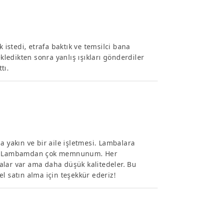
 istedi, etrafa baktık ve temsilci bana
ekledikten sonra yanlış ışıkları gönderdiler
tı.
a yakın ve bir aile işletmesi. Lambalara
var. Lambamdan çok memnunum. Her
alar var ama daha düşük kalitedeler. Bu
l satın alma için teşekkür ederiz!