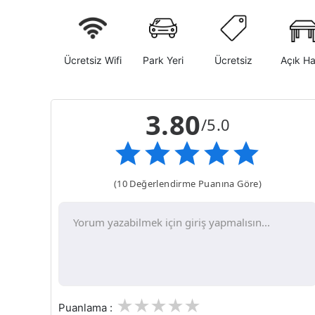
Ücretsiz Wifi
Park Yeri
Ücretsiz
Açık H
3.80
/5.0
(10 Değerlendirme Puanına Göre)
1
2
3
4
5
Puanlama :