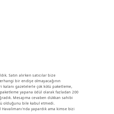
ık. Satın alırken satıcılar bize
herhangi bir endişe olmayacağının
ri kalanı gazetelerle çok kötü paketleme,
 paketleme yapana ödül olarak fazladan 200
a uğradık. Mesajıma cevaben dükkan sahibi
tü olduğunu bile kabul etmedi.
l Havalimanı'nda yapardık ama kimse bizi