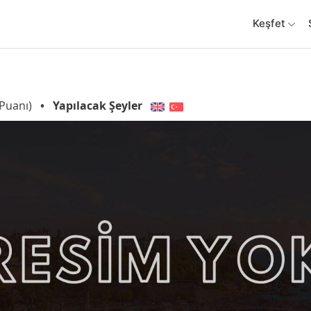
Keşfet
Puanı)
•
Yapılacak Şeyler