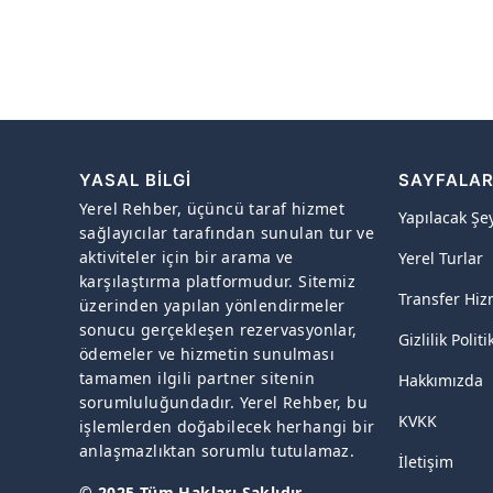
YASAL BILGI
SAYFALA
Yerel Rehber, üçüncü taraf hizmet
Yapılacak Şe
sağlayıcılar tarafından sunulan tur ve
aktiviteler için bir arama ve
Yerel Turlar
karşılaştırma platformudur. Sitemiz
Transfer Hiz
üzerinden yapılan yönlendirmeler
sonucu gerçekleşen rezervasyonlar,
Gizlilik Politi
ödemeler ve hizmetin sunulması
tamamen ilgili partner sitenin
Hakkımızda
sorumluluğundadır. Yerel Rehber, bu
KVKK
işlemlerden doğabilecek herhangi bir
anlaşmazlıktan sorumlu tutulamaz.
İletişim
© 2025 Tüm Hakları Saklıdır