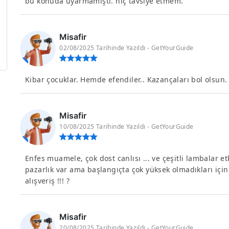
bu konuda uyarmamıştı. hiç tavsiye etmem.
Misafir
02/08/2025 Tarihinde Yazıldı - GetYourGuide
Kibar çocuklar. Hemde efendiler.. Kazançaları bol olsun.
Misafir
10/08/2025 Tarihinde Yazıldı - GetYourGuide
Enfes muamele, çok dost canlısı ... ve çeşitli lambalar etk
pazarlık var ama başlangıçta çok yüksek olmadıkları için
alışveriş !!! ?
Misafir
20/08/2025 Tarihinde Yazıldı - GetYourGuide