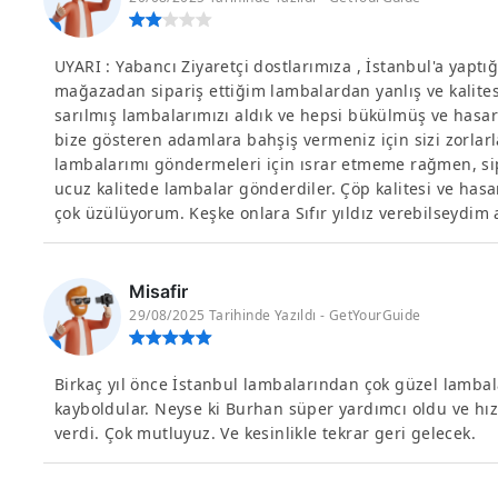
UYARI : Yabancı Ziyaretçi dostlarımıza , İstanbul'a yapt
mağazadan sipariş ettiğim lambalardan yanlış ve kalitesi
sarılmış lambalarımızı aldık ve hepsi bükülmüş ve hasar
bize gösteren adamlara bahşiş vermeniz için sizi zorlar
lambalarımı göndermeleri için ısrar etmeme rağmen, si
ucuz kalitede lambalar gönderdiler. Çöp kalitesi ve hasar
çok üzülüyorum. Keşke onlara Sıfır yıldız verebilseydi
Misafir
29/08/2025 Tarihinde Yazıldı - GetYourGuide
Birkaç yıl önce İstanbul lambalarından çok güzel lamba
kayboldular. Neyse ki Burhan süper yardımcı oldu ve hızl
verdi. Çok mutluyuz. Ve kesinlikle tekrar geri gelecek.