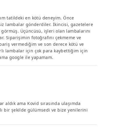
ığım tatildeki en kötü deneyim. Önce
z lambalar gönderdiler. İkincisi, gazetelere
 görmüş. Üçüncüsü, işleri olan lambalarını
lar. Siparişimin fotoğrafını çekmeme ve
pariş vermediğim ve son derece kötü ve
lı lambalar için çok para kaybettiğim için
m ama google ile yapamam.
lar aldık ama Kovid sırasında ulaşımda
ı bir şekilde gülümsedi ve bize yenilerini