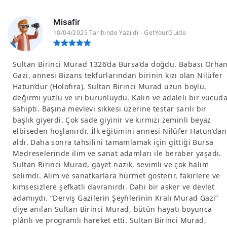
Misafir
10/04/2025 Tarihinde Yazıldı - GetYourGuide
Sultan Birinci Murad 1326’da Bursa’da doğdu. Babası Orha
Gazi, annesi Bizans tekfurlarından birinin kızı olan Nilüfer
Hatun’dur (Holofira). Sultan Birinci Murad uzun boylu,
değirmi yüzlü ve iri burunluydu. Kalın ve adaleli bir vücud
sahipti. Başına mevlevi sikkesi üzerine testar sarılı bir
başlık giyerdi. Çok sade giyinir ve kırmızı zeminli beyaz
elbiseden hoşlanırdı. İlk eğitimini annesi Nilüfer Hatun’dan
aldı. Daha sonra tahsilini tamamlamak için gittiği Bursa
Medreselerinde ilim ve sanat adamları ile beraber yaşadı.
Sultan Birinci Murad, gayet nazik, sevimli ve çok halim
selimdi. Alim ve sanatkarlara hürmet gösterir, fakirlere ve
kimsesizlere şefkatli davranırdı. Dahi bir asker ve devlet
adamıydı. “Derviş Gazilerin Şeyhlerinin Kralı Murad Gazi”
diye anılan Sultan Birinci Murad, bütün hayatı boyunca
plânlı ve programlı hareket etti. Sultan Birinci Murad,