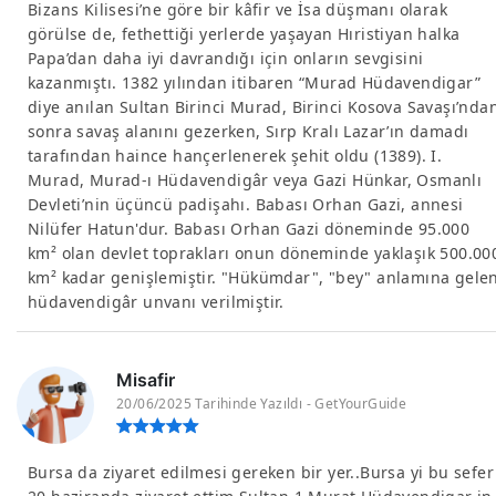
Bizans Kilisesi’ne göre bir kâfir ve İsa düşmanı olarak
görülse de, fethettiği yerlerde yaşayan Hıristiyan halka
Papa’dan daha iyi davrandığı için onların sevgisini
kazanmıştı. 1382 yılından itibaren “Murad Hüdavendigar”
diye anılan Sultan Birinci Murad, Birinci Kosova Savaşı’nda
sonra savaş alanını gezerken, Sırp Kralı Lazar’ın damadı
tarafından haince hançerlenerek şehit oldu (1389). I.
Murad, Murad-ı Hüdavendigâr veya Gazi Hünkar, Osmanlı
Devleti’nin üçüncü padişahı. Babası Orhan Gazi, annesi
Nilüfer Hatun'dur. Babası Orhan Gazi döneminde 95.000
km² olan devlet toprakları onun döneminde yaklaşık 500.00
km² kadar genişlemiştir. "Hükümdar", "bey" anlamına gele
hüdavendigâr unvanı verilmiştir.
Misafir
20/06/2025 Tarihinde Yazıldı - GetYourGuide
Bursa da ziyaret edilmesi gereken bir yer..Bursa yi bu sefer