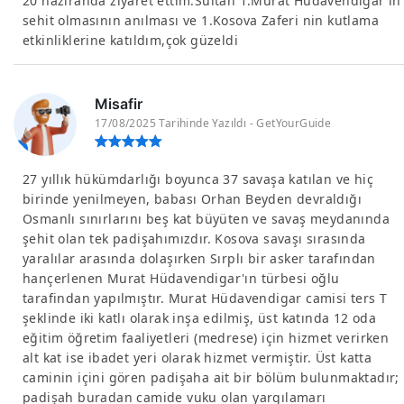
20 haziranda ziyaret ettim.Sultan 1.Murat Hüdavendigar in
sehit olmasının anılması ve 1.Kosova Zaferi nin kutlama
etkinliklerine katıldım,çok güzeldi
Misafir
17/08/2025 Tarihinde Yazıldı - GetYourGuide
27 yıllık hükümdarlığı boyunca 37 savaşa katılan ve hiç
birinde yenilmeyen, babası Orhan Beyden devraldığı
Osmanlı sınırlarını beş kat büyüten ve savaş meydanında
şehit olan tek padişahımızdır. Kosova savaşı sırasında
yaralılar arasında dolaşırken Sırplı bir asker tarafından
hançerlenen Murat Hüdavendigar'ın türbesi oğlu
tarafindan yapılmıştır. Murat Hüdavendigar camisi ters T
şeklinde iki katlı olarak inşa edilmiş, üst katında 12 oda
eğitim öğretim faaliyetleri (medrese) için hizmet verirken
alt kat ise ibadet yeri olarak hizmet vermiştir. Üst katta
caminin içini gören padişaha ait bir bölüm bulunmaktadır;
padişah buradan camide vuku olan yargılamarı