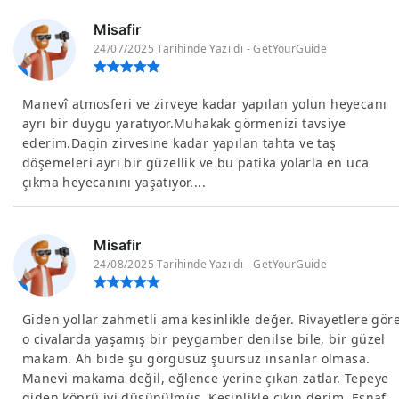
Misafir
24/07/2025 Tarihinde Yazıldı - GetYourGuide
Manevî atmosferi ve zirveye kadar yapılan yolun heyecanı
ayrı bir duygu yaratıyor.Muhakak görmenizi tavsiye
ederim.Dagin zirvesine kadar yapılan tahta ve taş
döşemeleri ayrı bir güzellik ve bu patika yolarla en uca
çıkma heyecanını yaşatıyor....
Misafir
24/08/2025 Tarihinde Yazıldı - GetYourGuide
Giden yollar zahmetli ama kesinlikle değer. Rivayetlere gör
o civalarda yaşamış bir peygamber denilse bile, bir güzel
makam. Ah bide şu görgüsüz şuursuz insanlar olmasa.
Manevi makama değil, eğlence yerine çıkan zatlar. Tepeye
giden köprü iyi düşünülmüş. Kesinlikle çıkın derim. Esnaf