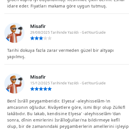
idare eder. Fiyatları makama göre uygun tutmuş.
Misafir
29/08/2025 Tarihinde Yazıldı - GetYourGuide
Tarihi dokuya fazla zarar vermeden güzel bir altyapı
yapılmış.
Misafir
15/12/2025 Tarihinde Yazıldı - GetYourGuide
Benî İsrâîl peygamberidir. Elyesa’ -aleyhisselâm-’ın
amcasının oğludur. Rivâyetlere göre, ismi Bişr olup Zülkifl
lakâbıdır. Bu lakab, kendisine Elyesa’ -aleyhisselâm-’dan
sonra, dînin emirlerini İsrâîloğulları’na bildirmeye kefîl
olup, bir de zamanındaki peygamberlerin amellerini işleyip