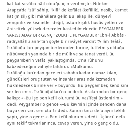
kat-kat sevâba nâil olduğu için verilmiştir. Nitekim
Arapça’da “zü” sâhip, “kifl” de kefâlet (kefillik), nasîb, kısmet
kat (misil) gibi mânâlara gelir. Bu lakap ile, dünyevî
zenginlik ve kısmetler değil, üstün kişilik husûsiyetleri ve
âhiretteki yüksek dereceler kastedilmektedir. PEYGAMBER
VARİSİ ADAY BİR GENÇ "ZÜLKİFL PEYGAMBER" İbn-i Abbâs -
radıyallâhu anh-’tan şöyle bir rivâyet vardır: “Allâh Teâlâ,
İsrâîloğulları peygamberlerinden birine, lutfetmiş olduğu
nübüvvetin yanında bir de mülk ve saltanat verdi. Bu
peygamberin vefâtı yaklaştığında, O’na rûhunu
kabzedeceğini vahiyle bildirdi: «Mülkümü,
İsrâîloğulları’ndan geceleri sabaha kadar namaz kılan,
gündüzleri oruç tutan ve insanlar arasında kızmadan
hükmedecek birine ver!» buyurdu. Bu peygamber, kendisin
verilen emri, İsrâîloğulları’na bildirdi. Aralarından bir genç
kalkıp: «–Bu işe ben kefil olurum! Bu vazîfeyi üstlenirim!»
dedi. Peygamber o gence «–Bu kavmin içinde senden daha
büyükleri var; sen otur!» dedi. Sonra ikinci defa aynı teklifi
yaptı, yine o genç: «–Ben kefil olurum.» dedi. Üçüncü defa
aynı teklif tekrarlanınca, cevap veren, yine o genç oldu.