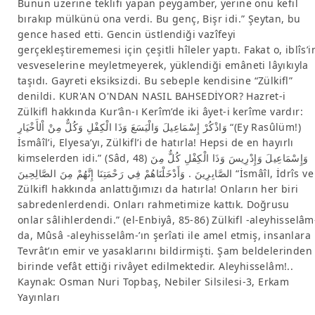
Bunun üzerine teklifi yapan peygamber, yerine onu kefil
bırakıp mülkünü ona verdi. Bu genç, Bişr idi.” Şeytan, bu
gence hased etti. Gencin üstlendiği vazîfeyi
gerçekleştirememesi için çeşitli hîleler yaptı. Fakat o, iblîs’i
vesveselerine meyletmeyerek, yüklendiği emâneti lâyıkıyla
taşıdı. Gayreti eksiksizdi. Bu sebeple kendisine “Zülkifl”
denildi. KUR'AN O'NDAN NASIL BAHSEDİYOR? Hazret-i
Zülkifl hakkında Kur’ân-ı Kerîm’de iki âyet-i kerîme vardır:
وَاذْكُرْ إِسْمَاعِيلَ وَالْيَسَعَ وَذَا الْكِفْلِ وَكُلٌّ مِنْ اْلأَخْيَارِ “(Ey Rasûlüm!)
İsmâîl’i, Elyesa’yı, Zülkifl’i de hatırla! Hepsi de en hayırlı
kimselerden idi.” (Sâd, 48) وَإِسْمَاعِيلَ وَإِدْرِيسَ وَذَا الْكِفْلِ كُلٌّ مِنَ
الصَّابِرِينَ . وَأَدْخَلْنَاهُمْ فِي رَحْمَتِنَا إِنَّهُمْ مِنَ الصَّالِحِينَ “İsmâîl, İdrîs ve
Zülkifl hakkında anlattığımızı da hatırla! Onların her biri
sabredenlerdendi. Onları rahmetimize kattık. Doğrusu
onlar sâlihlerdendi.” (el-Enbiyâ, 85-86) Zülkifl -aleyhisselâm
da, Mûsâ -aleyhisselâm-’ın şerîati ile amel etmiş, insanlara
Tevrât’ın emir ve yasaklarını bildirmişti. Şam beldelerinden
birinde vefât ettiği rivâyet edilmektedir. Aleyhisselâm!..
Kaynak: Osman Nuri Topbaş, Nebiler Silsilesi-3, Erkam
Yayınları