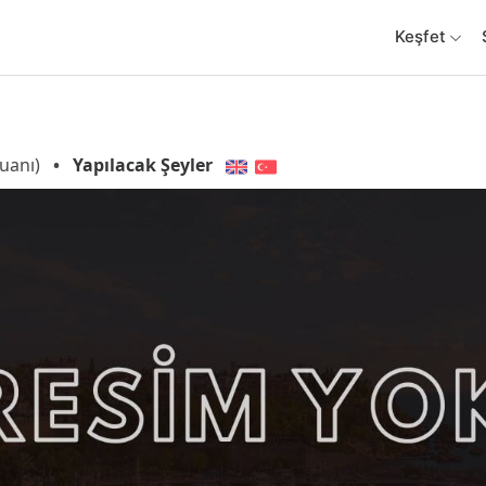
Keşfet
uanı)
•
Yapılacak Şeyler