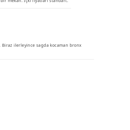
ir mekan. İçki fiyatları standart.
de. Biraz ilerleyince sagda kocaman bronx