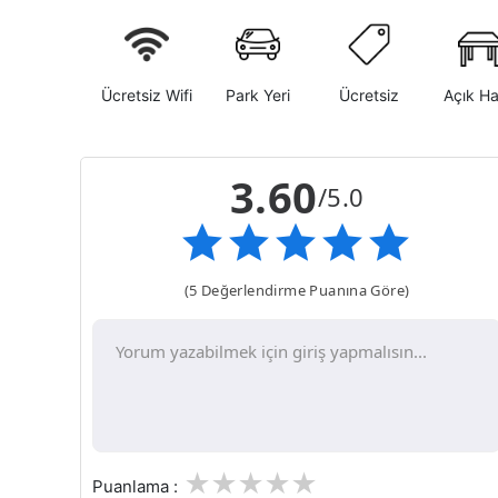
Ücretsiz Wifi
Park Yeri
Ücretsiz
Açık H
3.60
/5.0
(5 Değerlendirme Puanına Göre)
1
2
3
4
5
Puanlama :