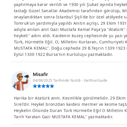
yaptırmaya karar verildi ve 1930 yılı Şubat ayında heykelt
taslağı Güzel Sanatlar Akademisi tarafından görülüp, Mi
onaylandıktan sonra İstanbul Şişli'de bir özel atölyede
Tomruk'un yardımıyla yapıldı Anıtın açılışı, 29 Ekim 193
adıyla anılan anıt Gazi Mustafa Kemal Paşa'ya "Atatürk"
heykeli" adını aldı. Kaidenin kuzey cephesinde şu yazı 
Türk, Hürmetle Eğil. O; Milletini Kurtaran, Cumhuriyeti 
MUSTAFA KEMAL". Doğu cephede 29 B.Teşrin 1339 1923 
Eylül 1330 1922 Bursa'nın Kurtuluşu yazmaktadır.
Misafir
04/08/2025 Tarihinde Yazıldı - GetYourGuide
Harika bir Atatürk anıtı. Kesinlikle görülmelidir. 29 Ekim 
Sirel'dir. Heykel bronzdan kaidesi mermer ve kesme taşt
Heykelin Önünde Duran Türk Hürmetle Eğil O Milletini 
Tarih Yaratan Gazi MUSTAFA KEMAL" yazmaktadır.