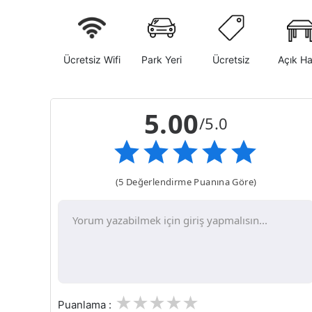
Ücretsiz Wifi
Park Yeri
Ücretsiz
Açık H
5.00
/5.0
(5 Değerlendirme Puanına Göre)
1
2
3
4
5
Puanlama :