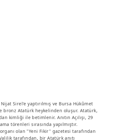
ş Nijat Sirel'e yaptırılmış ve Bursa Hükûmet
e bronz Atatürk heykelinden oluşur. Atatürk,
n kimliği ile betimlenir. Anıtın Açılışı, 29
ma törenleri sırasında yapılmıştır.
 organı olan "Yeni Fikir" gazetesi tarafından
Valilik tarafından, bir Atatürk anıtı