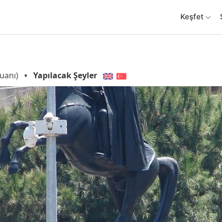
Keşfet
uanı)
•
Yapılacak Şeyler