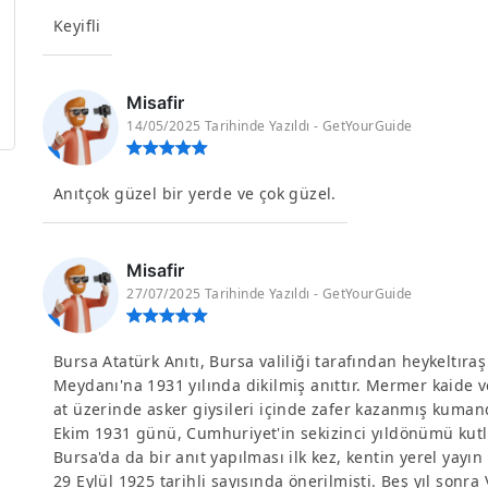
Keyifli
Misafir
14/05/2025 Tarihinde Yazıldı - GetYourGuide
Anıtçok güzel bir yerde ve çok güzel.
Misafir
27/07/2025 Tarihinde Yazıldı - GetYourGuide
Bursa Atatürk Anıtı, Bursa valiliği tarafından heykeltıra
Meydanı'na 1931 yılında dikilmiş anıttır. Mermer kaide v
at üzerinde asker giysileri içinde zafer kazanmış kumanda
Ekim 1931 günü, Cumhuriyet'in sekizinci yıldönümü kutla
Bursa'da da bir anıt yapılması ilk kez, kentin yerel yayın
29 Eylül 1925 tarihli sayısında önerilmişti. Beş yıl sonra 