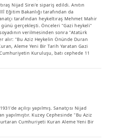
ıraş Nijad Sirei'e sipariş edildi. Anıtın
llî Eğitim Bakanlığı tarafından da
 sanatçı tarafından heykeltıraş Mehmet Mahir
1 günü gerçekleşti. Önceleri "Gazi heykeli"
 soyadının verilmesinden sonra "Atatürk
yer alır: "Bu Aziz Heykelin Önünde Duran
Kuran, Aleme Yeni Bir Tarih Yaratan Gazi
Cumhuriyetin Kuruluşu, batı cephede 11
1931'de açılışı yapılmış. Sanatçısı Nijad
an yapılmıştır. Kuzey Cephesinde "Bu Aziz
Kurtaran Cumhuriyeti Kuran Aleme Yeni Bir