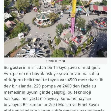
Gençlik Parkı
Bu gösterinin sıradan bir fıskiye şovu olmadığını,
Avrupa'nın en büyük fıskiye şovu unvanına sahip
olduğunu belirtmekte fayda var. 4500 metrekarelik
dev bir alanda, 220 pompa ve 2400'den fazla su
memesinin uyum içinde çalıştığı bu teknoloji
harikası, her yaştan izleyiciyi kendine hayran
bırakıyor. Bir zamanlar Zeki Müren ve Emel Sayın
gibi dev isimlerin sahne aldığı meşhur gazinolarıyla