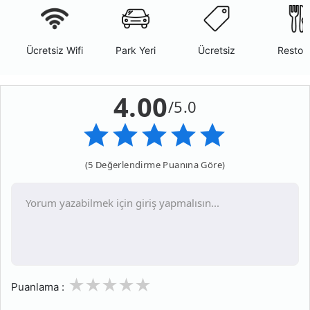
Ücretsiz Wifi
Park Yeri
Ücretsiz
Restor
4.00
/5.0
(5 Değerlendirme Puanına Göre)
1
2
3
4
5
Puanlama :