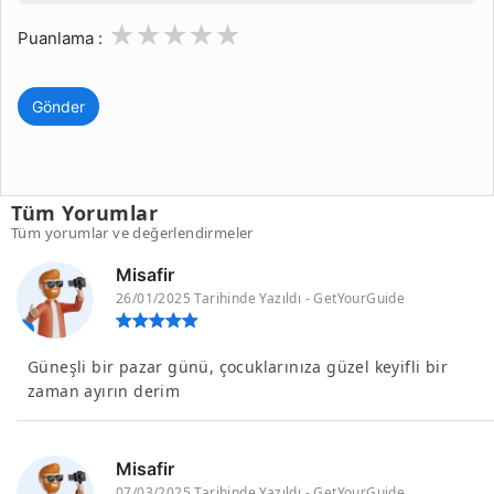
1
2
3
4
5
Puanlama :
Gönder
Tüm Yorumlar
Tüm yorumlar ve değerlendirmeler
Misafir
26/01/2025 Tarihinde Yazıldı - GetYourGuide
Güneşli bir pazar günü, çocuklarınıza güzel keyifli bir
zaman ayırın derim
Misafir
07/03/2025 Tarihinde Yazıldı - GetYourGuide