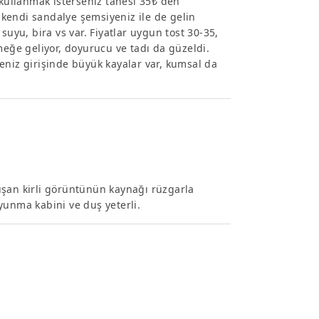
 kullanmak isterseniz tanesi 35₺ den
z kendi sandalye şemsiyeniz ile de gelin
suyu, bira vs var. Fiyatlar uygun tost 30-35,
meğe geliyor, doyurucu ve tadı da güzeldi.
eniz girişinde büyük kayalar var, kumsal da
uşan kirli görüntünün kaynağı rüzgarla
yunma kabini ve duş yeterli.