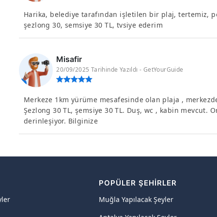
Harika, belediye tarafından işletilen bir plaj, tertemiz, 
şezlong 30, semsiye 30 TL, tvsiye ederim
Misafir
20/09/2025 Tarihinde Yazıldı - GetYourGuide
Merkeze 1km yürüme mesafesinde olan plaja , merkezden
Şezlong 30 TL, şemsiye 30 TL. Duş, wc , kabin mevcut. O
derinleşiyor. Bilginize
R
POPÜLER ŞEHIRLER
yler
Muğla Yapılacak Şeyler