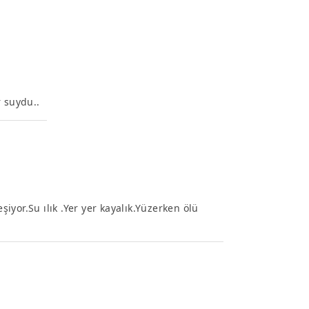
r suydu..
şiyor.Su ılık .Yer yer kayalık.Yüzerken ölü