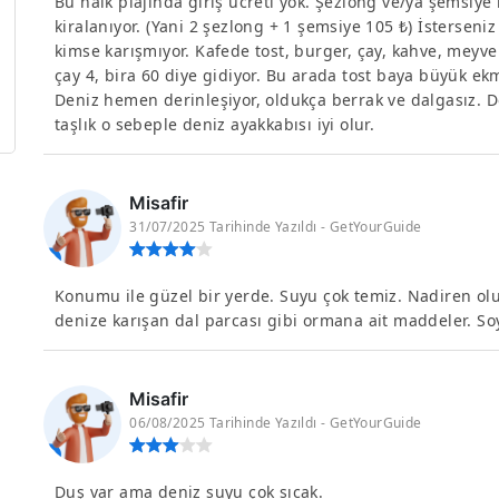
Bu halk plajında giriş ücreti yok. Şezlong ve/ya şemsiye
kiralanıyor. (Yani 2 şezlong + 1 şemsiye 105 ₺) İsterseni
kimse karışmıyor. Kafede tost, burger, çay, kahve, meyve 
çay 4, bira 60 diye gidiyor. Bu arada tost baya büyük ek
Deniz hemen derinleşiyor, oldukça berrak ve dalgasız. D
taşlık o sebeple deniz ayakkabısı iyi olur.
Misafir
31/07/2025 Tarihinde Yazıldı - GetYourGuide
Konumu ile güzel bir yerde. Suyu çok temiz. Nadiren ol
denize karışan dal parcası gibi ormana ait maddeler. So
Misafir
06/08/2025 Tarihinde Yazıldı - GetYourGuide
Duş var ama deniz suyu çok sıcak.