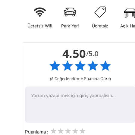
Ücretsiz Wifi
Park Yeri
Ücretsiz
Açık H
4.50
/5.0
(8 Değerlendirme Puanına Göre)
1
2
3
4
5
Puanlama :