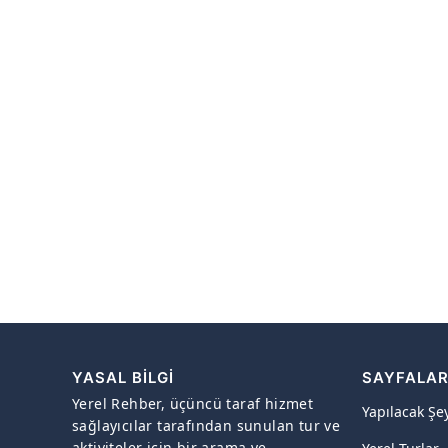
YASAL BILGI
SAYFALA
Yerel Rehber, üçüncü taraf hizmet
Yapılacak Şe
sağlayıcılar tarafından sunulan tur ve
aktiviteler için bir arama ve