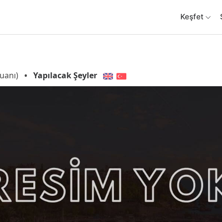
Keşfet
uanı)
•
Yapılacak Şeyler