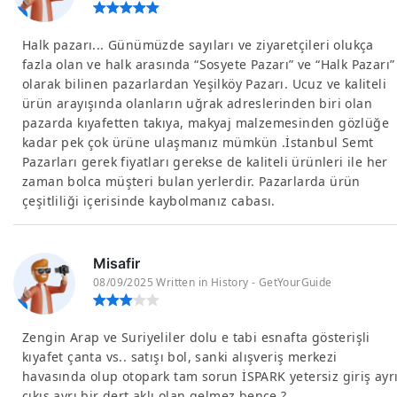
Halk pazarı... Günümüzde sayıları ve ziyaretçileri olukça
fazla olan ve halk arasında “Sosyete Pazarı” ve “Halk Pazarı”
olarak bilinen pazarlardan Yeşilköy Pazarı. Ucuz ve kaliteli
ürün arayışında olanların uğrak adreslerinden biri olan
pazarda kıyafetten takıya, makyaj malzemesinden gözlüğe
kadar pek çok ürüne ulaşmanız mümkün .İstanbul Semt
Pazarları gerek fiyatları gerekse de kaliteli ürünleri ile her
zaman bolca müşteri bulan yerlerdir. Pazarlarda ürün
çeşitliliği içerisinde kaybolmanız cabası.
Misafir
08/09/2025 Written in History - GetYourGuide
Zengin Arap ve Suriyeliler dolu e tabi esnafta gösterişli
kıyafet çanta vs.. satışı bol, sanki alışveriş merkezi
havasında olup otopark tam sorun İSPARK yetersiz giriş ayr
çıkış ayrı bir dert aklı olan gelmez bence ?