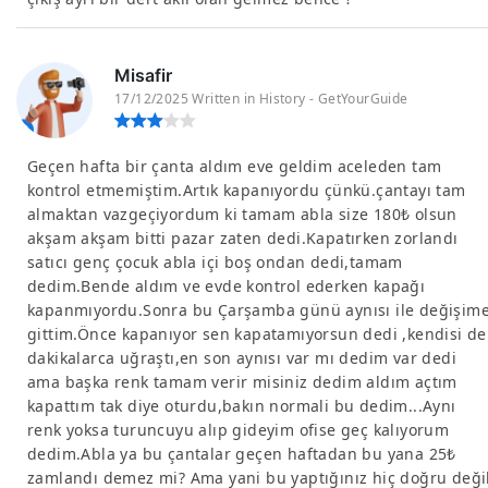
Misafir
17/12/2025 Written in History - GetYourGuide
Geçen hafta bir çanta aldım eve geldim aceleden tam
kontrol etmemiştim.Artık kapanıyordu çünkü.çantayı tam
almaktan vazgeçiyordum ki tamam abla size 180₺ olsun
akşam akşam bitti pazar zaten dedi.Kapatırken zorlandı
satıcı genç çocuk abla içi boş ondan dedi,tamam
dedim.Bende aldım ve evde kontrol ederken kapağı
kapanmıyordu.Sonra bu Çarşamba günü aynısı ile değişim
gittim.Önce kapanıyor sen kapatamıyorsun dedi ,kendisi de
dakikalarca uğraştı,en son aynısı var mı dedim var dedi
ama başka renk tamam verir misiniz dedim aldım açtım
kapattım tak diye oturdu,bakın normali bu dedim...Aynı
renk yoksa turuncuyu alıp gideyim ofise geç kalıyorum
dedim.Abla ya bu çantalar geçen haftadan bu yana 25₺
zamlandı demez mi? Ama yani bu yaptığınız hiç doğru deği