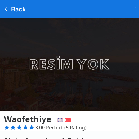
Back
Waofethiye
3.00 Perfect (5 Rating)