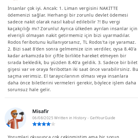
İnsanlar çok iyi. Ancak: 1. Liman vergisini NAKİTTE
ödemenizi sağlar. Herhangi bir zorunlu devlet ödemesi
sadece nakit olarak nasıl kabul edilebilir ?! Bu vergi
kaçakçılığı mı? Zorunlu! Ayrıca ülkeden ayrılan insanlar için
elverişli olmayan nakit getirmemiz için bizi uyarmadılar.
Rodos feribotunu kullanıyorsanız, TL Rodos'ta işe yaramaz.
2. Bizi saat 8'den sonra gelmemize izin verdiler, oysa 8.40'a
kadar arkamızda bir çiftle birlikte hareket etmeyen bir
sırada bekledik, bu yüzden 8.40'a geldik. 3. Sadece bir bilet
gişesi var ve oraya feribottan iki saat önce varabilirsiniz. B
saçma verimsiz. El tarayıcılarının olması veya insanlara
daha önce biletlerini vermeleri gerekir, böylece işlem daha
sorunsuz hale gelir.
Misafir
06/08/2025 Written in History - GetYourGuide
Yorumlari okuyunca cok cekinmistim ama bir sorun