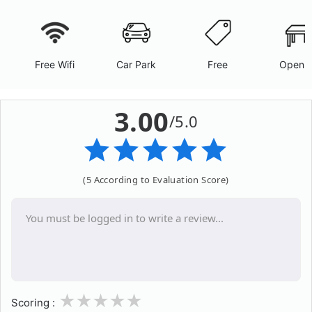
Free Wifi
Car Park
Free
Open A
3.00
/5.0
(5 According to Evaluation Score)
1
2
3
4
5
Scoring :