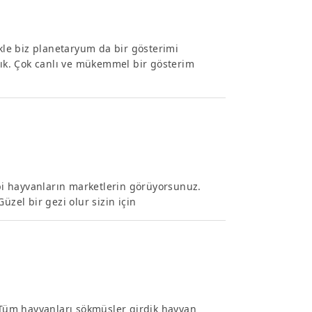
ikle biz planetaryum da bir gösterimi
ldık. Çok canlı ve mükemmel bir gösterim
ibi hayvanların marketlerin görüyorsunuz.
üzel bir gezi olur sizin için
 .Tüm hayvanları sökmüşler girdik hayvan