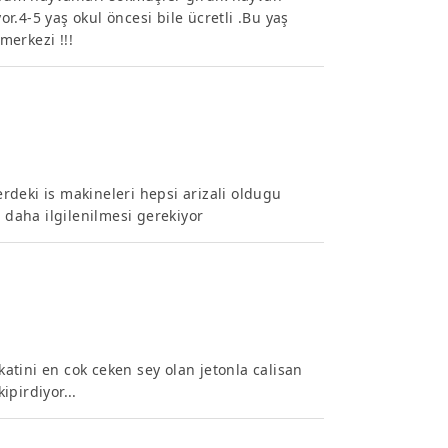
.4-5 yaş okul öncesi bile ücretli .Bu yaş
merkezi !!!
deki is makineleri hepsi arizali oldugu
z daha ilgilenilmesi gerekiyor
kkatini en cok ceken sey olan jetonla calisan
pirdiyor...