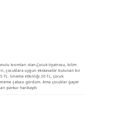
konulu kısımları olan,Çocuk tiyatrosu, bilim
leri, çocuklara uygun ekskavatör bulunan bir
15 TL. Sinema etkinliği 20 TL, çocuk
nilememe çabası gördüm. Ama çocuklar gayet
ları parkur harikaydı