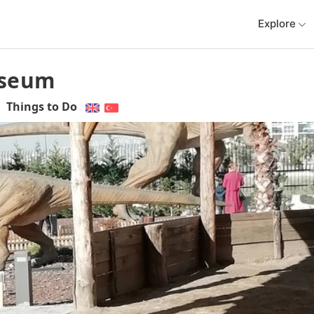
Explore
useum
Things to Do