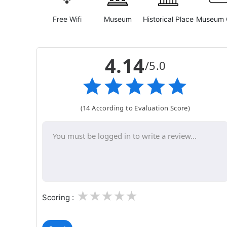
Free Wifi
Museum
Historical Place
Museum 
4.14
/5.0
(14 According to Evaluation Score)
1
2
3
4
5
Scoring :