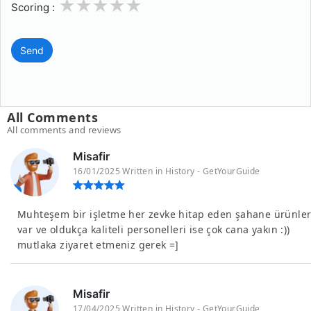
1
2
3
4
5
Scoring :
Send
All Comments
All comments and reviews
Misafir
16/01/2025 Written in History - GetYourGuide
Muhteşem bir işletme her zevke hitap eden şahane ürünle
var ve oldukça kaliteli personelleri ise çok cana yakın :))
mutlaka ziyaret etmeniz gerek =]
Misafir
17/04/2025 Written in History - GetYourGuide