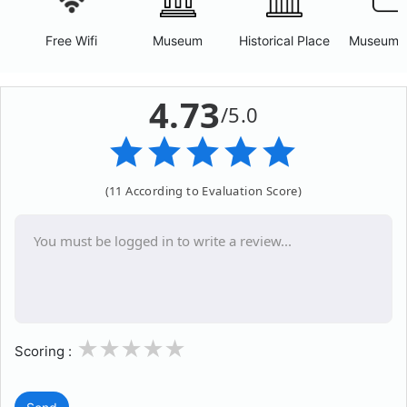
Free Wifi
Museum
Historical Place
Museum 
4.73
/5.0
(11 According to Evaluation Score)
1
2
3
4
5
Scoring :