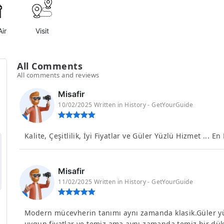
ir
Visit
All Comments
All comments and reviews
Misafir
10/02/2025 Written in History - GetYourGuide
Kalite, Çeşitlilik, İyi Fiyatlar ve Güler Yüzlü Hizmet ... E
Misafir
11/02/2025 Written in History - GetYourGuide
Modern mücevherin tanımı aynı zamanda klasik.Güler yüz
uygun fiyatlar ve temiz ama aynı zamanda temiz bir dükka