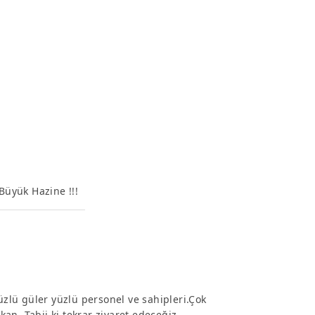
n Büyük Hazine !!!
lü güler yüzlü personel ve sahipleri.Çok
n. Tabii ki tekrar ziyaret edeceğiz.