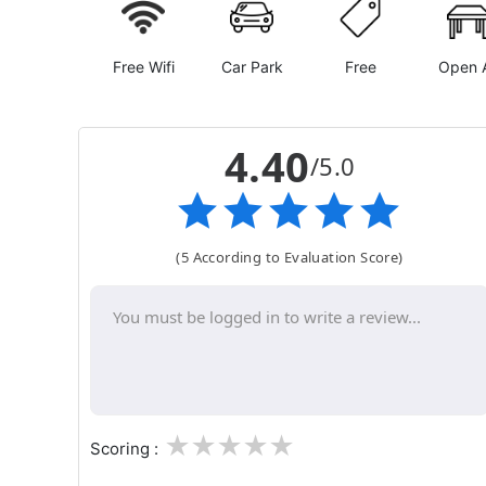
Free Wifi
Car Park
Free
Open A
4.40
/5.0
(5 According to Evaluation Score)
1
2
3
4
5
Scoring :