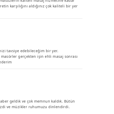
masözlerin kaliteli masaj hizmetine kadar
tin karşılığını aldığınız çok kaliteli bir yer
izi tavsiye edebileceğim bir yer.
, masörler gerçekten işin ehli masaj sonrası
 ederim
raber geldik ve çok memnun kaldık. Bütün
mizdi ve müzikler ruhumuzu dinlendirdi.