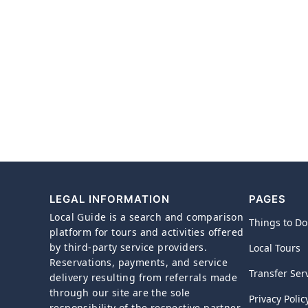
LEGAL INFORMATION
PAGES
Local Guide is a search and comparison
Things to Do
platform for tours and activities offered
by third-party service providers.
Local Tours
Reservations, payments, and service
Transfer Ser
delivery resulting from referrals made
through our site are the sole
Privacy Polic
responsibility of the respective partner