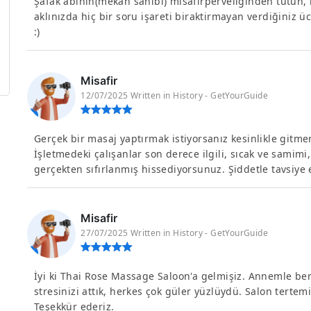
Şafak abinin(mekan sahibi) misafirperveliginden tutun, 
aklınızda hiç bir soru işareti biraktirmayan verdiğiniz ücre
:)
Misafir
12/07/2025 Written in History - GetYourGuide
Gerçek bir masaj yaptırmak istiyorsanız kesinlikle gitmen
İşletmedeki çalışanlar son derece ilgili, sıcak ve samimi
gerçekten sıfırlanmış hissediyorsunuz. Şiddetle tavsiye
Misafir
27/07/2025 Written in History - GetYourGuide
İyi ki Thai Rose Massage Saloon'a gelmişiz. Annemle be
stresinizi attık, herkes çok güler yüzlüydü. Salon terte
Teşekkür ederiz.