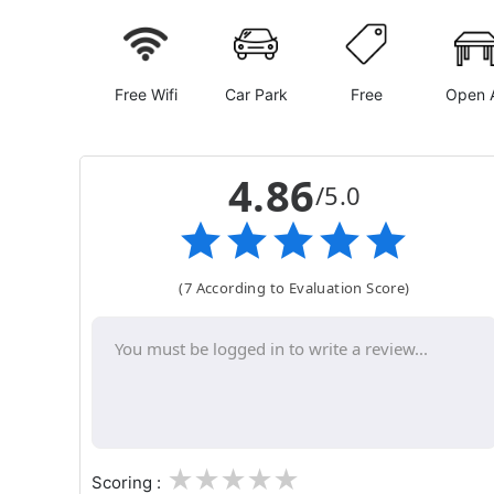
Free Wifi
Car Park
Free
Open A
4.86
/5.0
(7 According to Evaluation Score)
1
2
3
4
5
Scoring :