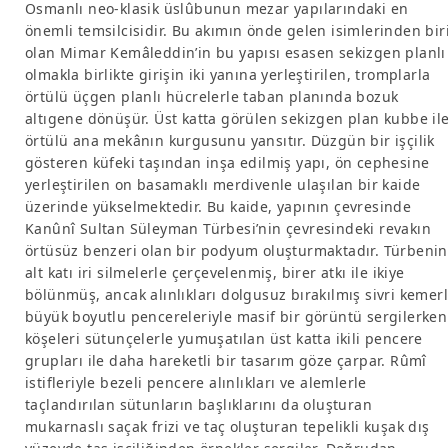
Osmanlı neo-klasik üslûbunun mezar yapılarındaki en
önemli temsilcisidir. Bu akımın önde gelen isimlerinden bir
olan Mimar Kemâleddin’in bu yapısı esasen sekizgen planlı
olmakla birlikte girişin iki yanına yerleştirilen, tromplarla
örtülü üçgen planlı hücrelerle taban planında bozuk
altıgene dönüşür. Üst katta görülen sekizgen plan kubbe il
örtülü ana mekânın kurgusunu yansıtır. Düzgün bir işçilik
gösteren küfeki taşından inşa edilmiş yapı, ön cephesine
yerleştirilen on basamaklı merdivenle ulaşılan bir kaide
üzerinde yükselmektedir. Bu kaide, yapının çevresinde
Kanûnî Sultan Süleyman Türbesi’nin çevresindeki revakın
örtüsüz benzeri olan bir podyum oluşturmaktadır. Türbenin
alt katı iri silmelerle çerçevelenmiş, birer atkı ile ikiye
bölünmüş, ancak alınlıkları dolgusuz bırakılmış sivri kemerl
büyük boyutlu pencereleriyle masif bir görüntü sergilerken
köşeleri sütunçelerle yumuşatılan üst katta ikili pencere
grupları ile daha hareketli bir tasarım göze çarpar. Rûmî
istifleriyle bezeli pencere alınlıkları ve alemlerle
taçlandırılan sütunların başlıklarını da oluşturan
mukarnaslı saçak frizi ve taç oluşturan tepelikli kuşak dış