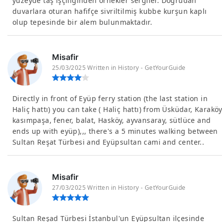
yüzeyde taş işçiliğinden örnekler sergiler. Doğrudan
duvarlara oturan hafifçe sivriltilmiş kubbe kurşun kaplı
olup tepesinde bir alem bulunmaktadır.
Misafir
25/03/2025 Written in History - GetYourGuide
Directly in front of Eyüp ferry station (the last station in
Haliç hattı) you can take ( Haliç hattı) from Üsküdar, Karaköy
kasımpaşa, fener, balat, Hasköy, ayvansaray, sütlüce and
ends up with eyüp),,, there's a 5 minutes walking between
Sultan Reşat Türbesi and Eyüpsultan cami and center..
Misafir
27/03/2025 Written in History - GetYourGuide
Sultan Reşad Türbesi İstanbul'un Eyüpsultan ilçesinde