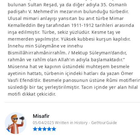
bulunan Sultan Reşad, ya da diğer adıyla 35. Osmanlı
padişahı V. Mehmed'in mezarının bulunduğu türbedir.
Ulusal mimari anlayışı yansıtan bu anıt türbe Mimar
Kemalleddin Bey tarafından 1911-1912 tarihleri arasında
inşa edilmiştir. Türbe, sekiz yüzlüdür. Kesme taş ve
mermerden yapılmıştır. Yüksek kubbesi kurşun kaplıdır.
İnnehu min Süleymâne ve innehu
Bismillâhirrahmânirrahîm. / Mektup Süleyman’dandır,
rahmân ve rahîm olan Allah'ın adıyla başlamaktadır.”
Müsenna hat ve kapının üstündeki muhteşem besmele
ayetinin hattatı, türbenin içindeki hatları da yazan Ömer
Vasfi Efendi’dir. Besmele panosunun üstüne Rûmi motifleri
süslediği bir taç yerleştirilmiştir. Tacın içinde yer alan hilal
motifi dikkat çekicidir.
Misafir
05/04/2025 Written in History - GetYourGuide