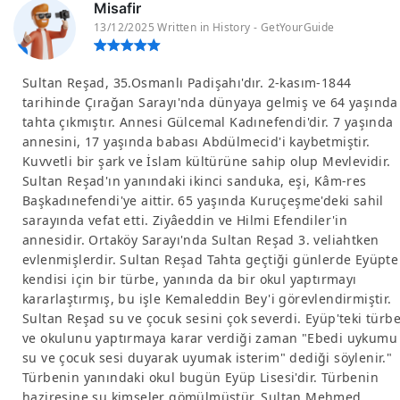
Misafir
13/12/2025 Written in History - GetYourGuide
Sultan Reşad, 35.Osmanlı Padişahı'dır. 2-kasım-1844
tarihinde Çırağan Sarayı'nda dünyaya gelmiş ve 64 yaşında
tahta çıkmıştır. Annesi Gülcemal Kadınefendi'dir. 7 yaşında
annesini, 17 yaşında babası Abdülmecid'i kaybetmiştir.
Kuvvetli bir şark ve İslam kültürüne sahip olup Mevlevidir.
Sultan Reşad'ın yanındaki ikinci sanduka, eşi, Kâm-res
Başkadınefendi'ye aittir. 65 yaşında Kuruçeşme'deki sahil
sarayında vefat etti. Ziyâeddin ve Hilmi Efendiler'in
annesidir. Ortaköy Sarayı'nda Sultan Reşad 3. veliahtken
evlenmişlerdir. Sultan Reşad Tahta geçtiği günlerde Eyüpte
kendisi için bir türbe, yanında da bir okul yaptırmayı
kararlaştırmış, bu işle Kemaleddin Bey'i görevlendirmiştir.
Sultan Reşad su ve çocuk sesini çok severdi. Eyüp'teki türb
ve okulunu yaptırmaya karar verdiği zaman "Ebedi uykumu
su ve çocuk sesi duyarak uyumak isterim" dediği söylenir."
Türbenin yanındaki okul bugün Eyüp Lisesi'dir. Türbenin
haziresine şu kimseler gömülmüştür. Sultan Mehmed