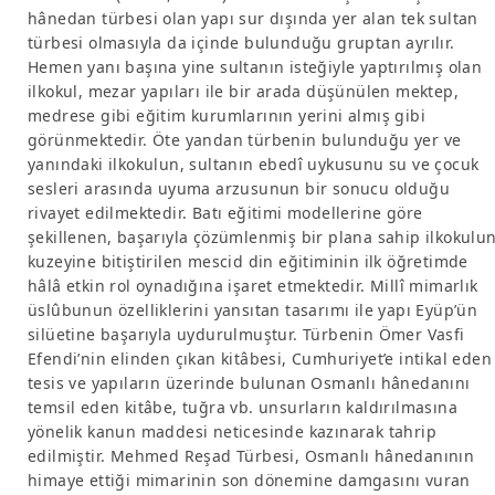
hânedan türbesi olan yapı sur dışında yer alan tek sultan
türbesi olmasıyla da içinde bulunduğu gruptan ayrılır.
Hemen yanı başına yine sultanın isteğiyle yaptırılmış olan
ilkokul, mezar yapıları ile bir arada düşünülen mektep,
medrese gibi eğitim kurumlarının yerini almış gibi
görünmektedir. Öte yandan türbenin bulunduğu yer ve
yanındaki ilkokulun, sultanın ebedî uykusunu su ve çocuk
sesleri arasında uyuma arzusunun bir sonucu olduğu
rivayet edilmektedir. Batı eğitimi modellerine göre
şekillenen, başarıyla çözümlenmiş bir plana sahip ilkokulu
kuzeyine bitiştirilen mescid din eğitiminin ilk öğretimde
hâlâ etkin rol oynadığına işaret etmektedir. Millî mimarlık
üslûbunun özelliklerini yansıtan tasarımı ile yapı Eyüp’ün
silüetine başarıyla uydurulmuştur. Türbenin Ömer Vasfi
Efendi’nin elinden çıkan kitâbesi, Cumhuriyet’e intikal eden
tesis ve yapıların üzerinde bulunan Osmanlı hânedanını
temsil eden kitâbe, tuğra vb. unsurların kaldırılmasına
yönelik kanun maddesi neticesinde kazınarak tahrip
edilmiştir. Mehmed Reşad Türbesi, Osmanlı hânedanının
himaye ettiği mimarinin son dönemine damgasını vuran