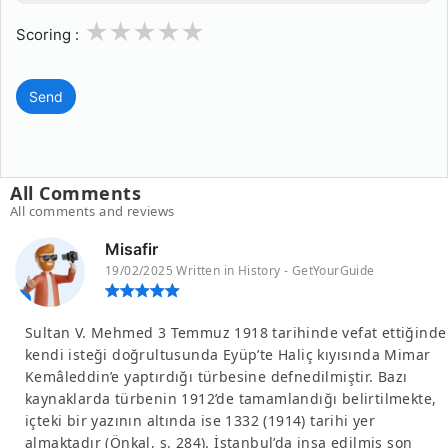
1
2
3
4
5
Scoring :
Send
All Comments
All comments and reviews
Misafir
19/02/2025 Written in History - GetYourGuide
Sultan V. Mehmed 3 Temmuz 1918 tarihinde vefat ettiğinde
kendi isteği doğrultusunda Eyüp’te Haliç kıyısında Mimar
Kemâleddin’e yaptırdığı türbesine defnedilmiştir. Bazı
kaynaklarda türbenin 1912’de tamamlandığı belirtilmekte,
içteki bir yazının altında ise 1332 (1914) tarihi yer
almaktadır (Önkal, s. 284). İstanbul’da inşa edilmiş son