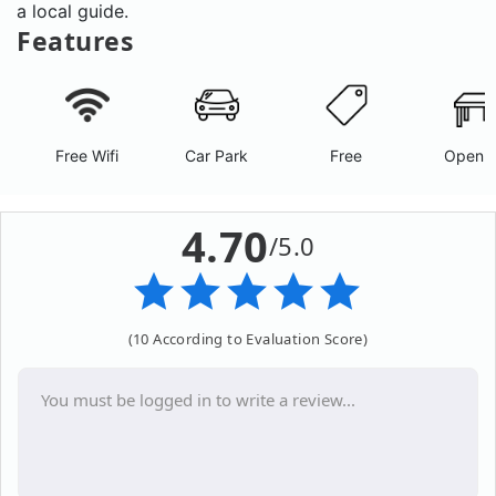
a local guide.
Features
Free Wifi
Car Park
Free
Open A
4.70
/5.0
(10 According to Evaluation Score)