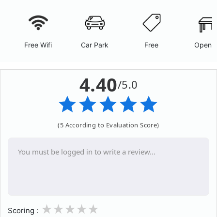
Free Wifi
Car Park
Free
Open A
4.40
/5.0
(5 According to Evaluation Score)
1
2
3
4
5
Scoring :