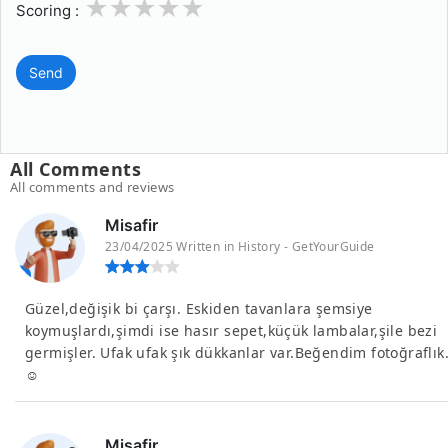
1
2
3
4
5
Scoring :
Send
All Comments
All comments and reviews
Misafir
23/04/2025 Written in History - GetYourGuide
Güzel,değişik bi çarşı. Eskiden tavanlara şemsiye
koymuşlardı,şimdi ise hasır sepet,küçük lambalar,şile bezi
germişler. Ufak ufak şık dükkanlar var.Beğendim fotoğraflık
☺️
Misafir