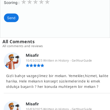
1
2
3
4
5
Scoring :
Send
All Comments
All comments and reviews
Misafir
10/03/2025 Written in History - GetYourGuide
Gizli bahçe vazgeçilmez bir mekan. Yemekler,hizmet, kalite
harika. Hele mekanın konsept süslemelerinde ki emek
oldukça başarılı ? her konuda muhteşem bir mekan ?
Misafir
10/03/2025 Written in History - GetYourGuide