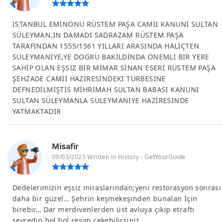
ISTANBUL EMİNÖNÜ RÜSTEM PAŞA CAMİI KANUNİ SULTAN
SÜLEYMAN,IN DAMADI SADRAZAM RÜSTEM PAŞA
TARAFINDAN 1555/1561 YILLARI ARASINDA HALİÇTEN
SÜLEYMANİYE,YE DOGRU BAKILDİNDA ÖNEMLİ BIR YERE
SAHİP OLAN EŞSIZ BİR MİMAR SİNAN ESERİ RÜSTEM PAŞA
ŞEHZADE CAMİİ HAZİRESİNDEKI TÜRBESINE
DEFNEDİLMİŞTİS MİHRİMAH SULTAN BABASI KANUNİ
SULTAN SÜLEYMANLA SÜLEYMANİYE HAZİRESINDE
YATMAKTADIR
Misafir
09/03/2025 Written in History - GetYourGuide
Dedelerimizin eşsiz miraslarından;yeni restorasyon sonrası
daha bir güzel… Şehrin keşmekeşinden bunalan İçin
birebir… Dar merdivenlerden üst avluya çıkıp etraftı
seyredip bol bol resim çekebilirsiniz.