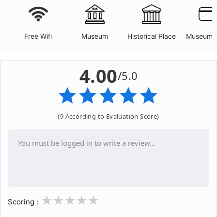
Free Wifi
Museum
Historical Place
Museum 
4.00
/5.0
(9 According to Evaluation Score)
1
2
3
4
5
Scoring :