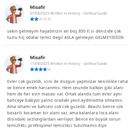
Misafir
07/08/2025 Written in History - GetYourGuide
sakın gelmeyim hayatınızın en boş 850 tl si denizide çok
tuzlu hiç odalar temiz degil ASLA gelmeyin GELMEYİİİİİİN
Misafir
17/08/2025 Written in History - GetYourGuide
Evler cok guzeldi, icini de duzgun yapmislar kesinlikle raha
ve bence emek harcanmis. Hem onunde balkon gibi alani
hem de her evin masasi var. Ortak alanda tum evler ayni
bahceye bakiyor yalniz oradaki yesil aydinlatma olmamis.
Ama ortami ve bahcesi cok cok guzeldi. Beachi bence cok
basarili kocaman bir alani var, ama kalanlara loca alani
disindaki sezlonglardan veriliyor. Bence en buyuk sorun
temizlikti, profesyonel temizlikci tutulmamis diye