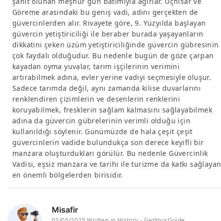
şahit olunan meşhur gün batımıyla ağırlar. Uçhisar ve
Göreme arasındaki bu geniş vadi, adını gerçekten de
güvercinlerden alır. Rivayete göre, 9. Yüzyılda başlayan
güvercin yetiştiriciliği ile beraber burada yaşayanların
dikkatini çeken üzüm yetiştiriciliğinde güvercin gübresinin
çok faydalı olduğudur. Bu nedenle bugün de göze çarpan
kayadan oyma yuvalar, tarım işçilerinin verimini
artırabilmek adına, evler yerine vadiyi seçmesiyle oluşur.
Sadece tarımda değil, aynı zamanda kilise duvarlarını
renklendiren çizimlerin ve desenlerin renklerini
koruyabilmek, fresklerin sağlam kalmasını sağlayabilmek
adına da güvercin gübrelerinin verimli olduğu için
kullanıldığı söylenir. Günümüzde de hala çeşit çeşit
güvercinlerin vadide bulundukça son derece keyifli bir
manzara oluşturdukları görülür. Bu nedenle Güvercinlik
Vadisi, eşsiz manzara ve tarihi ile turizme da katkı sağlaya
en önemli bölgelerden birisidir.
Misafir
03/05/2025 Written in History - GetYourGuide