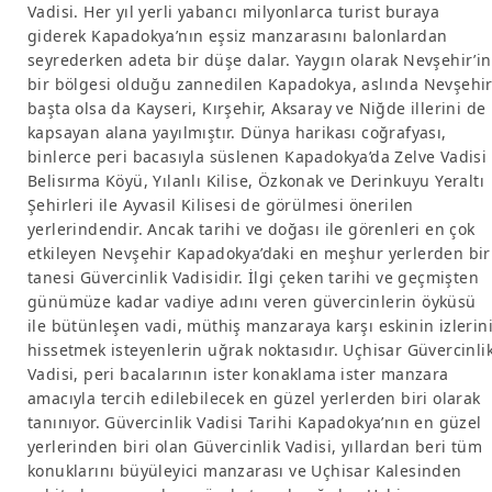
Vadisi. Her yıl yerli yabancı milyonlarca turist buraya
giderek Kapadokya’nın eşsiz manzarasını balonlardan
seyrederken adeta bir düşe dalar. Yaygın olarak Nevşehir’in
bir bölgesi olduğu zannedilen Kapadokya, aslında Nevşehi
başta olsa da Kayseri, Kırşehir, Aksaray ve Niğde illerini de
kapsayan alana yayılmıştır. Dünya harikası coğrafyası,
binlerce peri bacasıyla süslenen Kapadokya’da Zelve Vadisi 
Belisırma Köyü, Yılanlı Kilise, Özkonak ve Derinkuyu Yeraltı
Şehirleri ile Ayvasil Kilisesi de görülmesi önerilen
yerlerindendir. Ancak tarihi ve doğası ile görenleri en çok
etkileyen Nevşehir Kapadokya’daki en meşhur yerlerden bir
tanesi Güvercinlik Vadisidir. İlgi çeken tarihi ve geçmişten
günümüze kadar vadiye adını veren güvercinlerin öyküsü
ile bütünleşen vadi, müthiş manzaraya karşı eskinin izlerin
hissetmek isteyenlerin uğrak noktasıdır. Uçhisar Güvercinli
Vadisi, peri bacalarının ister konaklama ister manzara
amacıyla tercih edilebilecek en güzel yerlerden biri olarak
tanınıyor. Güvercinlik Vadisi Tarihi Kapadokya’nın en güzel
yerlerinden biri olan Güvercinlik Vadisi, yıllardan beri tüm
konuklarını büyüleyici manzarası ve Uçhisar Kalesinden