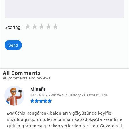
1
2
3
4
5
Scoring :
Send
All Comments
All comments and reviews
Misafir
24/03/2025 Written in History - GetYourGuide
✔️Müthiş Rengârenk balonların gökyüzünde keyifle
süzüldüğü görüntülerle tanınan Kapadokya’da kesinlikle
gidilip görülmesi gereken yerlerden birisidir Güvercinlik