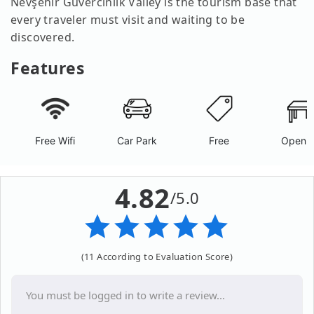
Nevşehir Güvercinlik Valley is the tourism base that
every traveler must visit and waiting to be
discovered.
Features
Free Wifi
Car Park
Free
Open A
4.82
/5.0
(11 According to Evaluation Score)