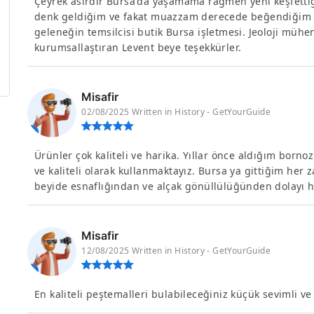
Çeyrek asırdır Bursa'da yaşamama rağmen yeni keşfetti
denk geldiğim ve fakat muazzam derecede beğendiğim ü
geleneğin temsilcisi butik Bursa işletmesi. Jeoloji mü
kurumsallaştıran Levent beye teşekkürler.
Misafir
02/08/2025 Written in History - GetYourGuide
Ürünler çok kaliteli ve harika. Yıllar önce aldığım born
ve kaliteli olarak kullanmaktayız. Bursa ya gittiğim her
beyide esnaflığından ve alçak gönüllülüğünden dolayı h
Misafir
12/08/2025 Written in History - GetYourGuide
En kaliteli peştemalleri bulabileceğiniz küçük sevimli ve