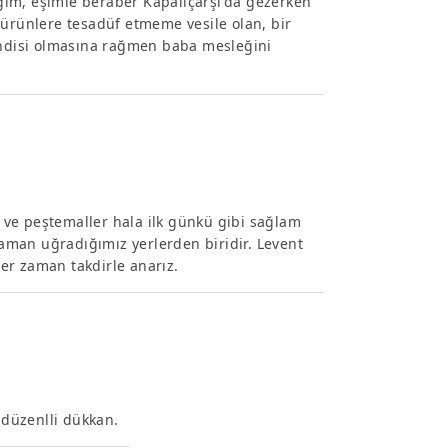
ğim, eşimle beraber Kapalıçarşı'da gezerken
rünlere tesadüf etmeme vesile olan, bir
hendisi olmasına rağmen baba mesleğini
oz ve peştemaller hala ilk günkü gibi sağlam
 zaman uğradığımız yerlerden biridir. Levent
er zaman takdirle anarız.
 düzenlli dükkan.