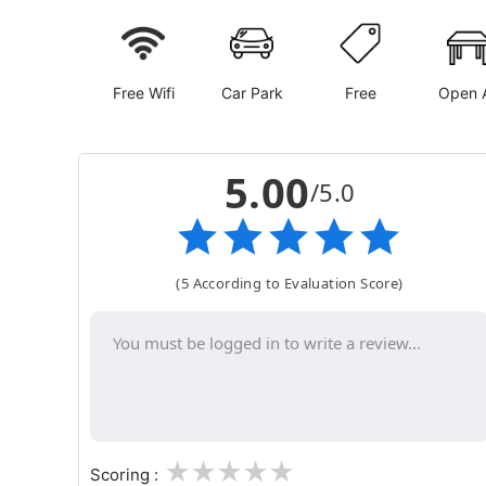
Free Wifi
Car Park
Free
Open A
5.00
/5.0
(5 According to Evaluation Score)
1
2
3
4
5
Scoring :