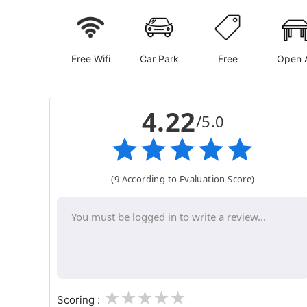
Free Wifi
Car Park
Free
Open A
4.22
/5.0
(9 According to Evaluation Score)
1
2
3
4
5
Scoring :