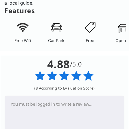
a local guide.
Features
Free Wifi
Car Park
Free
Open A
4.88
/5.0
(8 According to Evaluation Score)