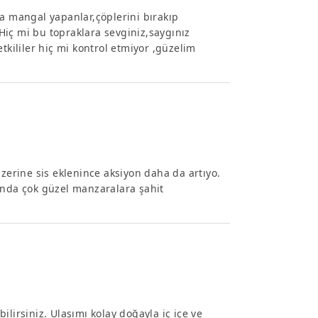
da mangal yapanlar,çöplerini bırakıp
 Hiç mi bu topraklara sevginiz,saygınız
tkililer hiç mi kontrol etmiyor ,güzelim
üzerine sis eklenince aksiyon daha da artıyo.
ında çok güzel manzaralara şahit
lirsiniz. Ulaşımı kolay doğayla iç içe ve