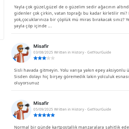
Yayla çok güzel,güzel de o güzelim sedir ağacının altın
gidenler çok çirkin, vatan toprağı bu kadar kirletilir mi?
yok,çocuklarınıza bir çöplük mü miras bırakacak sınız? Ye
yayla çöp içinde ...
Misafir
03/08/2025 Written in History - GetYourGuide
Sisli havada gitmeyin. Yolu varışa yakın epey aksiyonlu 
Sisden dolayı hiç birşey göremedik lakin yolculuk esnas
oluyorsunuz
Misafir
05/09/2025 Written in History - GetYourGuide
Normal bir günde kartpostallık manzaralara şahitlik edebi