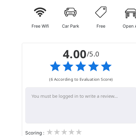
Free Wifi
Car Park
Free
Open A
4.00
/5.0
(6 According to Evaluation Score)
1
2
3
4
5
Scoring :