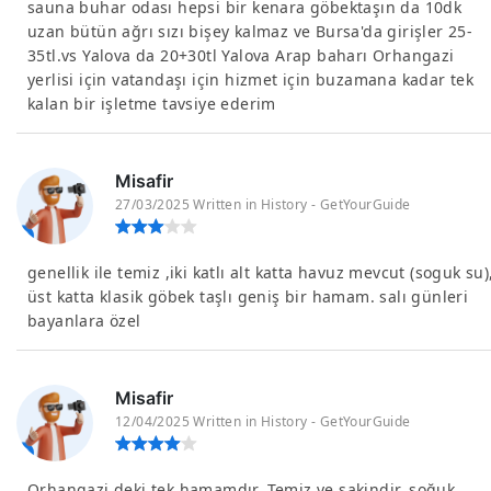
sauna buhar odası hepsi bir kenara göbektaşın da 10dk
uzan bütün ağrı sızı bişey kalmaz ve Bursa'da girişler 25-
35tl.vs Yalova da 20+30tl Yalova Arap baharı Orhangazi
yerlisi için vatandaşı için hizmet için buzamana kadar tek
kalan bir işletme tavsiye ederim
Misafir
27/03/2025 Written in History - GetYourGuide
genellik ile temiz ,iki katlı alt katta havuz mevcut (soguk su)
üst katta klasik göbek taşlı geniş bir hamam. salı günleri
bayanlara özel
Misafir
12/04/2025 Written in History - GetYourGuide
Orhangazi deki tek hamamdır. Temiz ve sakindir, soğuk