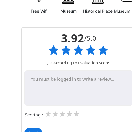
Free Wifi
Museum
Historical Place
Museum 
3.92
/5.0
(12 According to Evaluation Score)
1
2
3
4
5
Scoring :