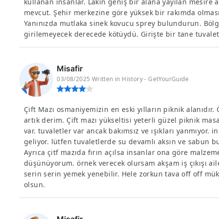
kullanan insanlar. Lakin geniş bir alana yayılan mesire 
mevcut. Şehir merkezine göre yüksek bir rakımda olması
Yanınızda mutlaka sinek kovucu sprey bulundurun. Bölg
girilemeyecek derecede kötüydü. Girişte bir tane tuvalet
Misafir
03/08/2025 Written in History - GetYourGuide
Çift Mazı osmaniyemizin en eski yılların piknik alanıdır.
artık derim. Çift mazı yükseltisi yeterli güzel piknik mas
var. tuvaletler var ancak bakımsız ve ışıkları yanmıyor. 
geliyor. lütfen tuvaletlerde su devamlı aksın ve sabun b
Ayrıca çitf mazıda fırın açılsa insanlar ona göre malzeme
düşünüyorum. örnek verecek olursam akşam iş çıkışı aile 
serin serin yemek yenebilir. Hele zorkun tava off off mü
olsun.