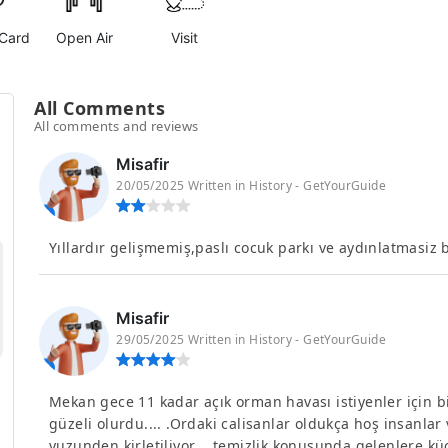
Card
Open Air
Visit
All Comments
All comments and reviews
Misafir
20/05/2025 Written in History - GetYourGuide
Yıllardır gelişmemiş,paslı cocuk parkı ve aydınlatmasiz
Misafir
29/05/2025 Written in History - GetYourGuide
Mekan gece 11 kadar açık orman havası istiyenler için b
güzeli olurdu.... .Ordaki calisanlar oldukça hoş insanla
yuzunden kirletiliyor ...temizlik konusunda gelenlere küçü