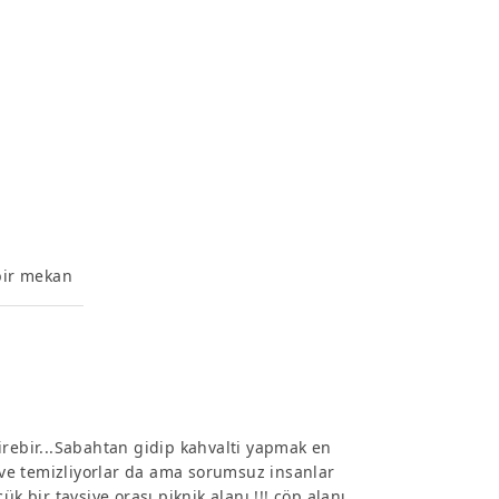
 bir mekan
irebir...Sabahtan gidip kahvalti yapmak en
r ve temizliyorlar da ama sorumsuz insanlar
k bir tavsiye orası piknik alanı !!! çöp alanı