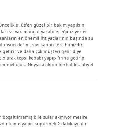
 Öncelikle lütfen güzel bir bakım yapılsın
aları vs var. mangal yakabileceğiniz yerler
insanların en önemli ihtiyaçlarının başında su
ulunsun derim. sıvı sabun tercihimizdir.
 getirir ve daha çok müşteri gelir diye
olarak tepsi kebabı yapıp fırına getirip
kemmel olur.. Neyse acıktım herhalde.. afiyet
er boşaltılmamış bile sular akmıyor mesire
dir kamelyaları süpürmek 2 dakikayı alır