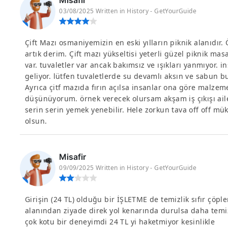
Misafir
03/08/2025 Written in History - GetYourGuide
Çift Mazı osmaniyemizin en eski yılların piknik alanıdır.
artık derim. Çift mazı yükseltisi yeterli güzel piknik mas
var. tuvaletler var ancak bakımsız ve ışıkları yanmıyor. 
geliyor. lütfen tuvaletlerde su devamlı aksın ve sabun b
Ayrıca çitf mazıda fırın açılsa insanlar ona göre malzeme
düşünüyorum. örnek verecek olursam akşam iş çıkışı aile 
serin serin yemek yenebilir. Hele zorkun tava off off mü
olsun.
Misafir
09/09/2025 Written in History - GetYourGuide
Girişin (24 TL) olduğu bir İŞLETME de temizlik sıfır çöpl
alanından ziyade direk yol kenarında durulsa daha temiz
çok kotu bir deneyimdi 24 TL yi haketmiyor kesinlikle