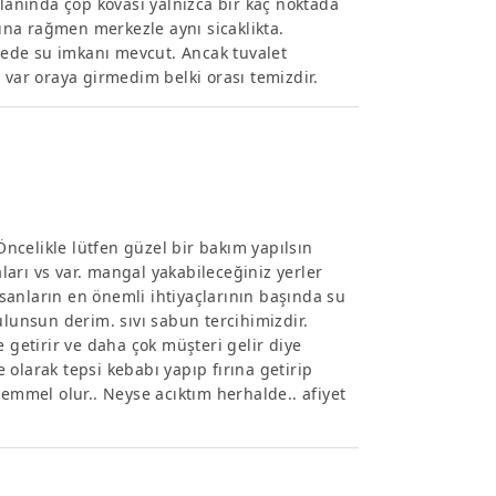
alanında çöp kovasi yalnizca bir kaç noktada
na rağmen merkezle aynı sicaklikta.
ede su imkanı mevcut. Ancak tuvalet
 var oraya girmedim belki orası temizdir.
 Öncelikle lütfen güzel bir bakım yapılsın
aları vs var. mangal yakabileceğiniz yerler
insanların en önemli ihtiyaçlarının başında su
ulunsun derim. sıvı sabun tercihimizdir.
 getirir ve daha çok müşteri gelir diye
olarak tepsi kebabı yapıp fırına getirip
kemmel olur.. Neyse acıktım herhalde.. afiyet