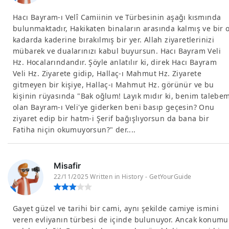
Hacı Bayram-ı Velî Camiinin ve Türbesinin aşağı kısmında
bulunmaktadır, Hakikaten binaların arasında kalmış ve bir 
kadarda kaderine bırakılmış bir yer. Allah ziyaretlerinizi
mübarek ve dualarınızı kabul buyursun. Hacı Bayram Veli
Hz. Hocalarındandır. Şöyle anlatılır ki, direk Hacı Bayram
Veli Hz. Ziyarete gidip, Hallaç-ı Mahmut Hz. Ziyarete
gitmeyen bir kişiye, Hallaç-ı Mahmut Hz. görünür ve bu
kişinin rüyasında "Bak oğlum! Layık mıdır ki, benim talebe
olan Bayram-ı Veli'ye giderken beni basıp geçesin? Onu
ziyaret edip bir hatm-i Şerif bağışlıyorsun da bana bir
Fatiha niçin okumuyorsun?" der....
Misafir
22/11/2025 Written in History - GetYourGuide
Gayet güzel ve tarihi bir cami, aynı şekilde camiye ismini
veren evliyanın türbesi de içinde bulunuyor. Ancak konumu