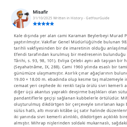
Misafir
31/10/2025 Written in History - GetYourGuide
Kale dışında yer alan cami Karaman Beylerbeyi Murad Pa
yaptırılmıştır. Vakıflar Genel Müdürlüğü’nde bulunan 982
tarihli vakfiyesinden bir de imaretinin olduğu anlaşılma
Efendi tarafından kurulmuş bir medresenin bulunduğu bi
Târihi, s. 93, 98, 101). Evliya Çelebi aynı adı taşıyan bi
(Seyahatnâme, IX, 288). Cami 1960 yılında esaslı bir ta
günümüze ulaşmamıştır. Asırlık çınar ağaçlarının bulun
19.00 × 18.00 m. ebadında olup kesme taş malzemeyle in
cemaat yeri cephede iki renkli taşla örülü sivri kemerli a
diğer üçü akantus yapraklı devşirme başlıkları olan sütu
pandantiflerle geçişi sağlanan kubbelerle örtülüdür. Mi
oluşturulmuş dikdörtgen bir çerçeveyle sınırlanan kapı b
sülüs hatlı, altı mısralı kitâbe üç satır halinde düzenle
iki yanında sivri kemerli alınlıklı, dikdörtgen açıklıklı b
almıştır. Mihrap nişlerinden soldaki mukarnaslı, sağdaki