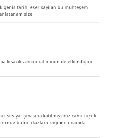
cok genis tarihi eser sayilan bu muhteşem
 anlatanam size.
Ama kısacık zaman diliminde de etkilediğini
niz ses yarışmasına katılmışsınız cami küçük
derecede bütün ikazlara rağmen imamda