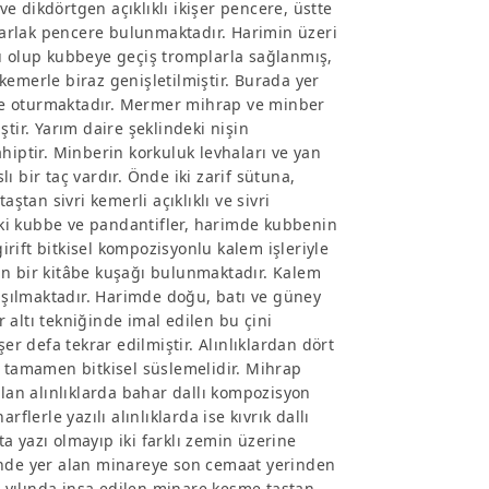
 ve dikdörtgen açıklıklı ikişer pencere, üstte
uvarlak pencere bulunmaktadır. Harimin üzeri
lü olup kubbeye geçiş tromplarla sağlanmış,
kemerle biraz genişletilmiştir. Burada yer
re oturmaktadır. Mermer mihrap ve minber
tir. Yarım daire şeklindeki nişin
hiptir. Minberin korkuluk levhaları ve yan
 bir taç vardır. Önde iki zarif sütuna,
ştan sivri kemerli açıklıklı ve sivri
ki kubbe ve pandantifler, harimde kubbenin
girift bitkisel kompozisyonlu kalem işleriyle
an bir kitâbe kuşağı bulunmaktadır. Kalem
laşılmaktadır. Harimde doğu, batı ve güney
r altı tekniğinde imal edilen bu çini
er defa tekrar edilmiştir. Alınlıklardan dört
lup tamamen bitkisel süslemelidir. Mihrap
olan alınlıklarda bahar dallı kompozisyon
flerle yazılı alınlıklarda ise kıvrık dallı
kta yazı olmayıp iki farklı zemin üzerine
inde yer alan minareye son cemaat yerinden
14 yılında inşa edilen minare kesme taştan