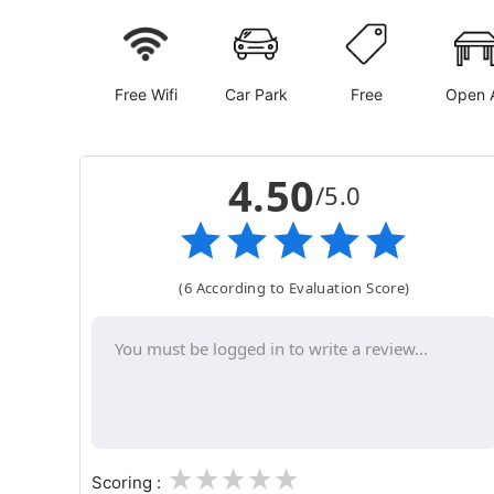
Free Wifi
Car Park
Free
Open A
4.50
/5.0
(6 According to Evaluation Score)
1
2
3
4
5
Scoring :