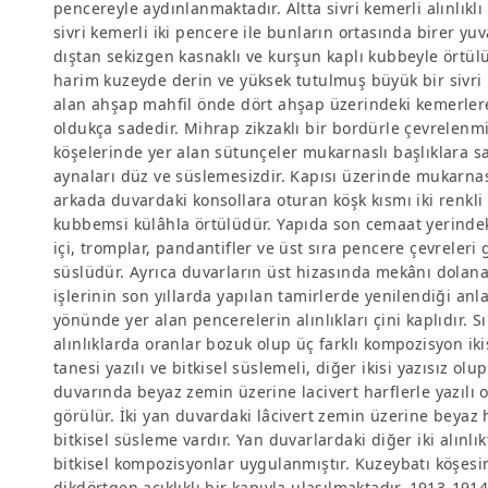
pencereyle aydınlanmaktadır. Altta sivri kemerli alınlıklı
sivri kemerli iki pencere ile bunların ortasında birer y
dıştan sekizgen kasnaklı ve kurşun kaplı kubbeyle örtü
harim kuzeyde derin ve yüksek tutulmuş büyük bir sivri 
alan ahşap mahfil önde dört ahşap üzerindeki kemerle
oldukça sadedir. Mihrap zikzaklı bir bordürle çevrelenmiş
köşelerinde yer alan sütunçeler mukarnaslı başlıklara sa
aynaları düz ve süslemesizdir. Kapısı üzerinde mukarnaslı
arkada duvardaki konsollara oturan köşk kısmı iki renkli ta
kubbemsi külâhla örtülüdür. Yapıda son cemaat yerinde
içi, tromplar, pandantifler ve üst sıra pencere çevreleri 
süslüdür. Ayrıca duvarların üst hizasında mekânı dolan
işlerinin son yıllarda yapılan tamirlerde yenilendiği an
yönünde yer alan pencerelerin alınlıkları çini kaplıdır. Sı
alınlıklarda oranlar bozuk olup üç farklı kompozisyon ikiş
tanesi yazılı ve bitkisel süslemeli, diğer ikisi yazısız o
duvarında beyaz zemin üzerine lacivert harflerle yazılı 
görülür. İki yan duvardaki lâcivert zemin üzerine beyaz har
bitkisel süsleme vardır. Yan duvarlardaki diğer iki alınlı
bitkisel kompozisyonlar uygulanmıştır. Kuzeybatı köşes
dikdörtgen açıklıklı bir kapıyla ulaşılmaktadır. 1913-19