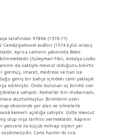
şa tarafından 978’de (1570-71)
 Cemâziyelevvel evâhiri (1574 Eylül ortası)
ktadır. Ayrıca caminin yakınında Bekir
linmektedir (Süleyman Fikri, Antalya Livâsı
r hanının da vaktiyle mevcut olduğunu belirtir
mir görmüş, imaret, medrese ve han ise
duğu geniş bir bahçe içindeki cami yaklaşık
şa edilmiştir. Önde bulunan üç birimli son
çıklıklara sahiptir. Kemerler biri mukarnaslı,
nlara oturtulmuştur. Birimlerin üzeri
hrap ekseninde yer alan ve silmelerle
asık kemerli açıklığa sahiptir. Üstte mevcut
nmiş olup inşa tarihini vermektedir. Kapının
irer pencere ile küçük mihrap nişleri yer
 süslemesizdir. Cami harimi iki sıra