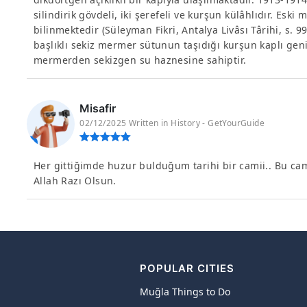
silindirik gövdeli, iki şerefeli ve kurşun külâhlıdır. Eski
bilinmektedir (Süleyman Fikri, Antalya Livâsı Târihi, s. 
başlıklı sekiz mermer sütunun taşıdığı kurşun kaplı geniş
mermerden sekizgen su haznesine sahiptir.
Misafir
02/12/2025 Written in History - GetYourGuide
Her gittiğimde huzur bulduğum tarihi bir camii.. Bu c
Allah Razı Olsun.
POPULAR CITIES
Muğla Things to Do