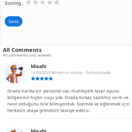
1
2
3
4
5
Scoring :
Send
All Comments
All comments and reviews
Misafir
12/05/2025 Written in History - GetYourGuide
Orada harika bir personel var, muhteşem lazer oyunu
bölgesinin hiçbir suçu yok. Orada birkaç saatimiz vardı ve
nasıl olduğunu bile bilmiyorduk. Görmek ve eğlenmek için
herkesin oraya gitmesini tavsiye ederiz.
Misafir