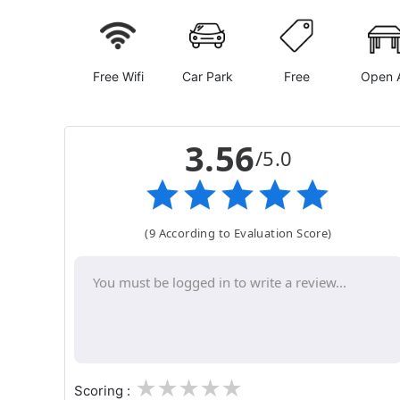
Free Wifi
Car Park
Free
Open A
3.56
/5.0
(9 According to Evaluation Score)
1
2
3
4
5
Scoring :