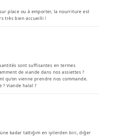
ur place ou à emporter, la nourriture est
s très bien accueilli !
antités sont suffisantes en termes
samment de viande dans nos assiettes ?
vant qu’on vienne prendre nos commande.
 ? Viande halal ?
e kadar tattığım en iyilerden biri, diğer