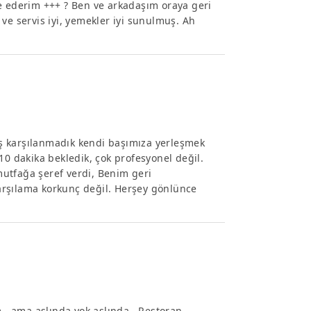
ye ederim +++ ? Ben ve arkadaşım oraya geri
ve servis iyi, yemekler iyi sunulmuş. Ah
ş karşılanmadık kendi başımıza yerleşmek
10 dakika bekledik, çok profesyonel değil.
utfağa şeref verdi, Benim geri
arşılama korkunç değil. Herşey gönlünce
..ama aslında yok aslında...Restoran