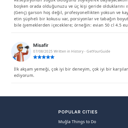
boşken orada olduğunuzu ve üç kişi geride olduklarını ıs
(Genç) garson hoş değil, profesyonellikten yoksun ve ka
etin şüpheli bir kokusu var, porsiyonlar ve tabağın boy
bile (yemeklerden içeceklere; örneğin: evian 50 cl 4.5 eu
Misafir
07/08/2025 Written in History - GetYourGuide
İlk akşam yemeği, çok iyi bir deneyim, çok iyi bir karşıla
ediyorum.
POPULAR CITIES
Muğla Things to Do