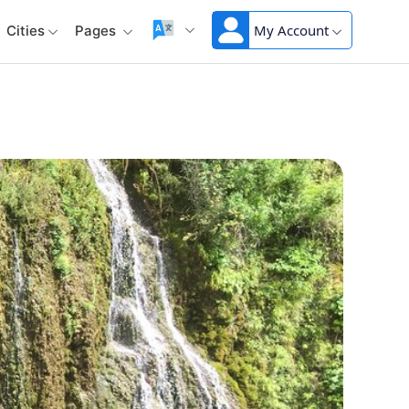
My Account
Cities
Pages