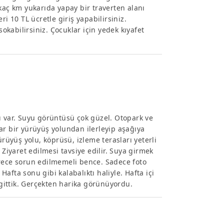
kaç km yukarıda yapay bir traverten alanı
i 10 TL ücretle giriş yapabilirsiniz.
sokabilirsiniz. Çocuklar için yedek kıyafet
ı var. Suyu görüntüsü çok güzel. Otopark ve
ar bir yürüyüş yolundan ilerleyip aşağıya
ürüyüş yolu, köprüsü, izleme terasları yeterli
iyaret edilmesi tavsiye edilir. Suya girmek
ürece sorun edilmemeli bence. Sadece foto
 Hafta sonu gibi kalabalıktı haliyle. Hafta içi
ittik. Gerçekten harika görünüyordu.