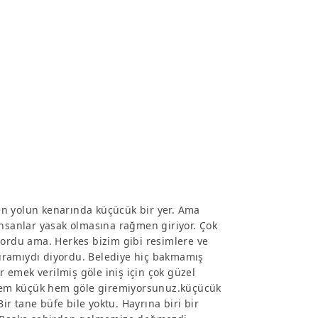
en yolun kenarında küçücük bir yer. Ama
ınsanlar yasak olmasına rağmen giriyor. Çok
yordu ama. Herkes bizim gibi resimlere ve
uramıydı diyordu. Belediye hiç bakmamış
emek verilmiş göle iniş için çok güzel
Hem küçük hem göle giremiyorsunuz.küçücük
Bir tane büfe bile yoktu. Hayrına biri bir