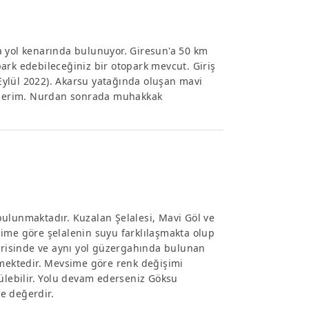
a yol kenarında bulunuyor. Giresun'a 50 km
ark edebileceğiniz bir otopark mevcut. Giriş
 Eylül 2022). Akarsu yatağında oluşan mavi
 ederim. Nurdan sonrada muhakkak
ulunmaktadır. Kuzalan Şelalesi, Mavi Göl ve
ime göre şelalenin suyu farklılaşmakta olup
çerisinde ve aynı yol güzergahında bulunan
kmektedir. Mevsime göre renk değişimi
rülebilir. Yolu devam ederseniz Göksu
ye değerdir.