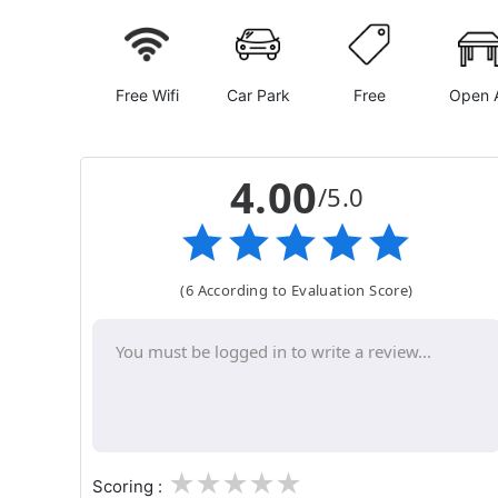
Free Wifi
Car Park
Free
Open A
4.00
/5.0
(6 According to Evaluation Score)
1
2
3
4
5
Scoring :