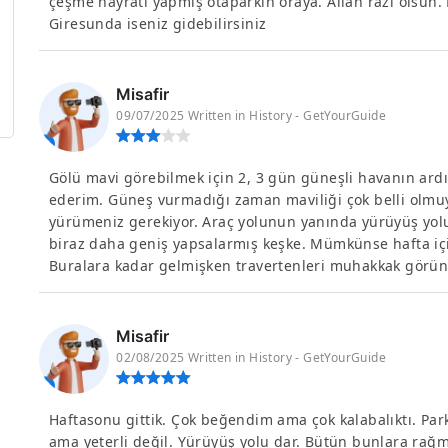
çeşme hayratı yapmış otaparkın oraya. Allah razı olsu
Giresunda iseniz gidebilirsiniz
Misafir
09/07/2025 Written in History - GetYourGuide
Gölü mavi görebilmek için 2, 3 gün güneşli havanın ard
ederim. Güneş vurmadığı zaman maviliği çok belli olmuy
yürümeniz gerekiyor. Araç yolunun yanında yürüyüş yolu
biraz daha geniş yapsalarmış keşke. Mümkünse hafta içi g
Buralara kadar gelmişken travertenleri muhakkak görün
Misafir
02/08/2025 Written in History - GetYourGuide
Haftasonu gittik. Çok beğendim ama çok kalabalıktı. Park 
ama yeterli değil. Yürüyüş yolu dar. Bütün bunlara ra