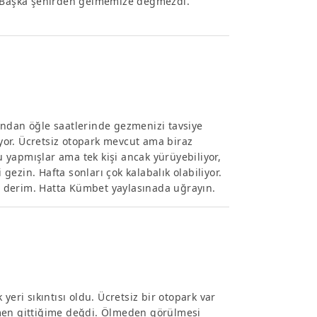
n. Başka şehirden gelmemize değmezdi.
ından öğle saatlerinde gezmenizi tavsiye
or. Ücretsiz otopark mevcut ama biraz
 yapmışlar ama tek kişi ancak yürüyebiliyor,
ezin. Hafta sonları çok kalabalık olabiliyor.
 derim. Hatta Kümbet yaylasınada uğrayın.
yeri sıkıntısı oldu. Ücretsiz bir otopark var
ğmen gittiğime değdi. Ölmeden görülmesi