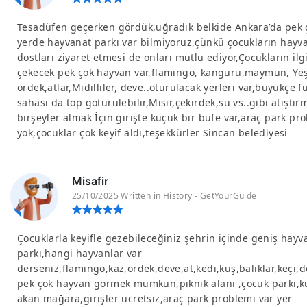
Tesadüfen geçerken gördük,uğradık belkide Ankara’da pek 
yerde hayvanat parkı var bilmiyoruz,çünkü çocukların hayv
dostları ziyaret etmesi de onları mutlu ediyor,Çocukların ilg
çekecek pek çok hayvan var,flamingo, kanguru,maymun, Yeş
ördek,atlar,Midilliler, deve..oturulacak yerleri var,büyükçe f
sahası da top götürülebilir,Mısır,çekirdek,su vs..gibi atıştır
birşeyler almak İçin girişte küçük bir büfe var,araç park pr
yok,çocuklar çok keyif aldı,teşekkürler Sincan belediyesi
Misafir
25/10/2025 Written in History - GetYourGuide
Çocuklarla keyifle gezebileceğiniz şehrin içinde geniş hayv
parkı,hangi hayvanlar var
derseniz,flamingo,kaz,ördek,deve,at,kedi,kuş,balıklar,keçi,
pek çok hayvan görmek mümkün,piknik alanı ,çocuk parkı,k
akan mağara,girişler ücretsiz,araç park problemi var yer