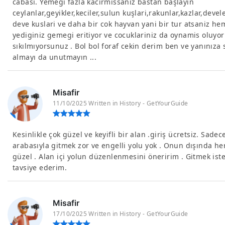
cabası. Yemegi fazla kacirmissaniz bastan başlayin
ceylanlar,geyikler,keciler,sulun kuşlari,rakunlar,kazlar,devel
deve kuslari ve daha bir cok hayvan yani bir tur atsaniz he
yediginiz gemegi eritiyor ve cocuklariniz da oynamis oluyor
sıkılmıyorsunuz . Bol bol foraf cekin derim ben ve yanınıza 
almayı da unutmayın ...
Misafir
11/10/2025 Written in History - GetYourGuide
Kesinlikle çok güzel ve keyifli bir alan .giriş ücretsiz. Sade
arabasıyla gitmek zor ve engelli yolu yok . Onun dışında he
güzel . Alan içi yolun düzenlenmesini öneririm . Gitmek ist
tavsiye ederim.
Misafir
17/10/2025 Written in History - GetYourGuide