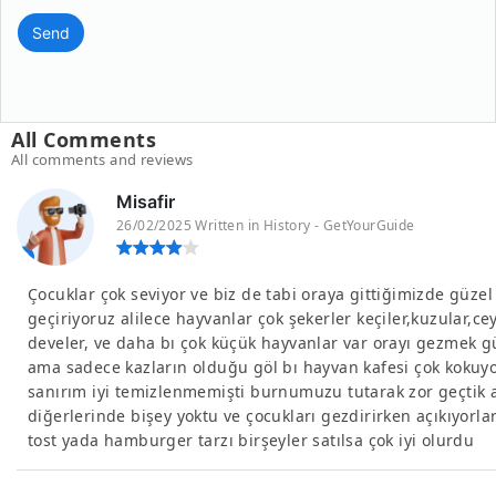
Send
All Comments
All comments and reviews
Misafir
26/02/2025 Written in History - GetYourGuide
Çocuklar çok seviyor ve biz de tabi oraya gittiğimizde güzel 
geçiriyoruz alilece hayvanlar çok şekerler keçiler,kuzular,ce
develer, ve daha bı çok küçük hayvanlar var orayı gezmek g
ama sadece kazların olduğu göl bı hayvan kafesi çok kokuy
sanırım iyi temizlenmemişti burnumuzu tutarak zor geçtik
diğerlerinde bişey yoktu ve çocukları gezdirirken açıkıyorla
tost yada hamburger tarzı birşeyler satılsa çok iyi olurdu