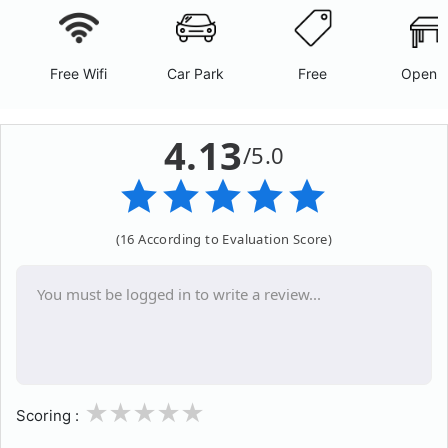
Free Wifi
Car Park
Free
Open A
4.13
/5.0
(16 According to Evaluation Score)
1
2
3
4
5
Scoring :