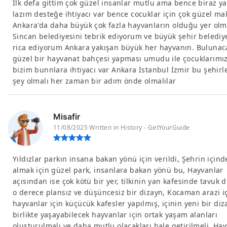
İlk defa gittim çok güzel insanlar mutlu ama bence biraz y
lazım desteğe ihtiyacı var bence cocuklar için çok güzel ma
Ankara'da daha büyük çok fazla hayvanların olduğu yer olm
Sincan belediyesini tebrik ediyorum ve büyük şehir belediy
rica ediyorum Ankara yakışan büyük her hayvanın. Bulunac
güzel bir hayvanat bahçesi yapması umudu ile çocuklarımız
bizim bunnlara ihtiyacı var Ankara İstanbul İzmir bu şehirl
şey olmalı her zaman bir adım önde olmalılar
Misafir
11/08/2025 Written in History - GetYourGuide
Yıldızlar parkın insana bakan yönü için verildi, Şehrin içind
almak için güzel park, insanlara bakan yönü bu, Hayvanlar
açısından ise çok kötü bir yer, tilkinin yan kafesinde tavuk 
o derece plansız ve düşüncesiz bir dizayn, Kocaman arazi i
hayvanlar için küçücük kafesler yapılmış, içinin yeni bir diz
birlikte yaşayabilecek hayvanlar için ortak yaşam alanları
oluşturulmalı ve daha mutlu olacakları hale getirilmeli, Ha