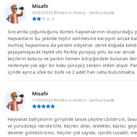
Misafir
26/02/2025 Written in History - GetYourGuide
Sincan’da çoğunluğunu kümes hayvanlarının oluşturduğu p
Hayvanların bu şekilde teşhir edilmesine karşıyım ancak b
muhtaç hayvanlara da yardım ediyorlar. (Artık doğada kend
yaşayamayacak leylek vb) Parkta yürüyüş yolu da var ancak
keçilerin kokusu ve parkın hemen bitişiğindeki bulunan de
nedeniyle çok ağır bir koku yürüyüş zevkini elden alıyor. Pa
içinde ayrıca ufak bir büfe ve 2 adet halı saha bulunmakta.
Misafir
17/04/2025 Written in History - GetYourGuide
Hayvanat bahçesinin girişinde tavuk çeşitleri,bıldırcın, tav
ve yürüdükçe ileride tilki, keçiler, atlar, ördekler, kazlar, gey
develer görebilirsiniz. Keçiler çok sayıda, içerde tuvalet, me