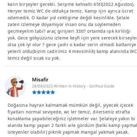
kalın birşeyler gerekli. Serpme kahvaltı 65tl(2022 Ağustos).
Heryer temiz WC de oldukça temiz. Kamp için ayrıca ücret
odemedik. O kadar yol cektigime değdi kesinlikle. Şelale
zaten izlemeye doyamiyor insan onu da soylemeden
gecmeyelim tabi? araç girişleri 33tl? ortamda ışık kirliliği
yok. Gece gökyüzünü izleme keyfi için yere serecek birseyle
olsa çok iyi olur ? gece çadır o kadar serin olmadi battaniye
yeterli oldu(bizim cadirimiz 4 mevsimlik) kamp alanında W
temiz değil sıcak su yok.
Misafir
28/08/2025 Written in History - GetYourGuide
Doğasına hayran kalmamak mümkün değil, yiyecek içecek
fiyatları normal seviyede, wc ler temiz, dilerseniz etrafta
konaklama yapabileceğiniz işletmeler var. Şelaleye yakın bi
alanda kamp yapan 2 farklı aile gördüm (belki kamp yapma
isteyenler olabilir) piknik yapmak mangal yakmak yasak.