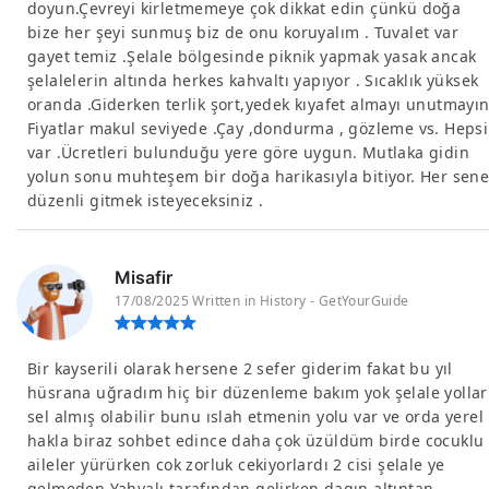
doyun.Çevreyi kirletmemeye çok dikkat edin çünkü doğa
bize her şeyi sunmuş biz de onu koruyalım . Tuvalet var
gayet temiz .Şelale bölgesinde piknik yapmak yasak ancak
şelalelerin altında herkes kahvaltı yapıyor . Sıcaklık yüksek
oranda .Giderken terlik şort,yedek kıyafet almayı unutmayın
Fiyatlar makul seviyede .Çay ,dondurma , gözleme vs. Hepsi
var .Ücretleri bulunduğu yere göre uygun. Mutlaka gidin
yolun sonu muhteşem bir doğa harikasıyla bitiyor. Her sen
düzenli gitmek isteyeceksiniz .
Misafir
17/08/2025 Written in History - GetYourGuide
Bir kayserili olarak hersene 2 sefer giderim fakat bu yıl
hüsrana uğradım hiç bir düzenleme bakım yok şelale yollar
sel almış olabilir bunu ıslah etmenin yolu var ve orda yerel
hakla biraz sohbet edince daha çok üzüldüm birde cocuklu
aileler yürürken cok zorluk cekiyorlardı 2 cisi şelale ye
gelmeden Yahyalı tarafından gelirken dagın altıntan