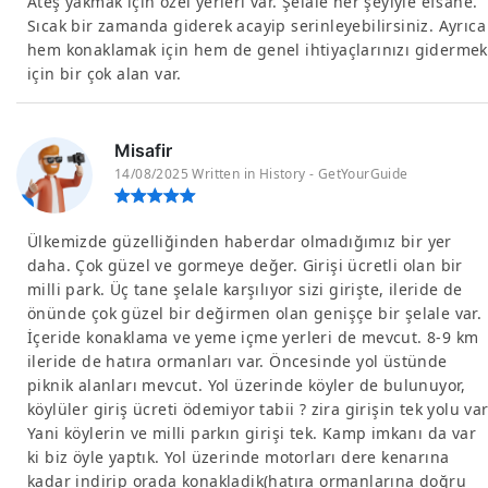
Ateş yakmak için özel yerleri var. Şelale her şeyiyle efsane.
Sıcak bir zamanda giderek acayip serinleyebilirsiniz. Ayrıca
hem konaklamak için hem de genel ihtiyaçlarınızı gidermek
için bir çok alan var.
Misafir
14/08/2025 Written in History - GetYourGuide
Ülkemizde güzelliğinden haberdar olmadığımız bir yer
daha. Çok güzel ve gormeye değer. Girişi ücretli olan bir
milli park. Üç tane şelale karşılıyor sizi girişte, ileride de
önünde çok güzel bir değirmen olan genişçe bir şelale var.
İçeride konaklama ve yeme içme yerleri de mevcut. 8-9 km
ileride de hatıra ormanları var. Öncesinde yol üstünde
piknik alanları mevcut. Yol üzerinde köyler de bulunuyor,
köylüler giriş ücreti ödemiyor tabii ? zira girişin tek yolu var
Yani köylerin ve milli parkın girişi tek. Kamp imkanı da var
ki biz öyle yaptık. Yol üzerinde motorları dere kenarına
kadar indirip orada konakladik(hatıra ormanlarına doğru