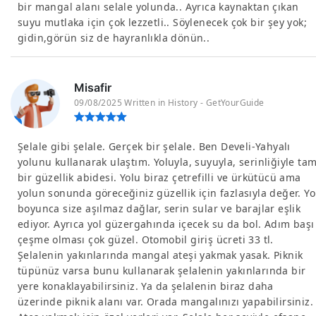
bir mangal alanı selale yolunda.. Ayrıca kaynaktan çıkan
suyu mutlaka için çok lezzetli.. Söylenecek çok bir şey yok;
gidin,görün siz de hayranlıkla dönün..
Misafir
09/08/2025 Written in History - GetYourGuide
Şelale gibi şelale. Gerçek bir şelale. Ben Develi-Yahyalı
yolunu kullanarak ulaştım. Yoluyla, suyuyla, serinliğiyle ta
bir güzellik abidesi. Yolu biraz çetrefilli ve ürkütücü ama
yolun sonunda göreceğiniz güzellik için fazlasıyla değer. Yo
boyunca size aşılmaz dağlar, serin sular ve barajlar eşlik
ediyor. Ayrıca yol güzergahında içecek su da bol. Adım başı
çeşme olması çok güzel. Otomobil giriş ücreti 33 tl.
Şelalenin yakınlarında mangal ateşi yakmak yasak. Piknik
tüpünüz varsa bunu kullanarak şelalenin yakınlarında bir
yere konaklayabilirsiniz. Ya da şelalenin biraz daha
üzerinde piknik alanı var. Orada mangalınızı yapabilirsiniz.