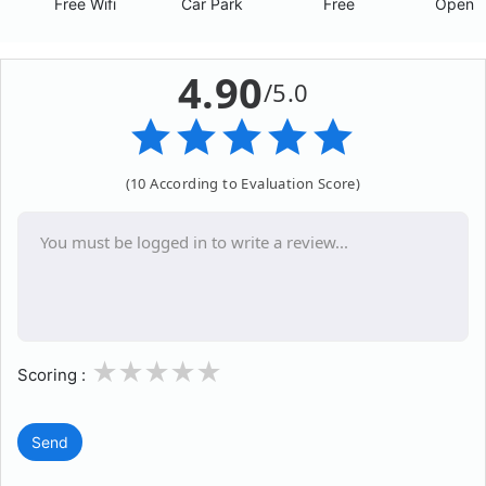
Free Wifi
Car Park
Free
Open A
4.90
/5.0
(10 According to Evaluation Score)
1
2
3
4
5
Scoring :
Send