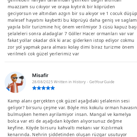
muazzam su cıkıyor ve oraya kıytırık bir köprüden
geciyorsun ve altından azgın bir su akıyor ve 1 cocuk düşü
malesef hayatını kaybetti bu köprüyü daha geniş ve saglam
yapıla bilir turizmine hiç önem verilmiyor 3 cüsü kapuz baş
şelaleleri sonra aladaglar 7 Göller Hacer ormanları var var
fakat yollar okadar dik ki arac giderken istop ediyor cokmu
zor yol yapmak para alması kolay dimi biraz turizme önem
verilmeli cok güzel yerlerimiz var
Misafir
28/08/2025 Written in History - GetYourGuide
Kamp alanı gerçekten çok güzel aşağıdaki şelalenin sesi
geliyor? birsuru çeşme var. Böyle mis kokulu orman havasın
bulmuşken hemen ayrilamiyor insan. Mangal ve kamelya
bolca var eti de aşağıdan köyden alıyorsunuz değme
keyfine. Köyde birsuru kahvaltı mekanı var Kızılırmak
kenarında. Nehrin şiddetinden oluşan rüzgar usutuyor