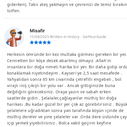
giderken). Tabii ateş yakmayın ve çevrenizi de temiz bırakın
lütfen.
Misafir
15/08/2025 Written in History - GetYourGuide
Herkesin ömründe bir kez mutlaka görmesi gereken bir yer.
Cennetten bir köşe desek abartmış olmayız .Allah'ın
insanlara bir doğa nimeti harika bir yer. Bir daha gidip ord
konaklamak niyetindeyim . Kayseri'ye 2,5 saat mesafede .
Yahyalidan sonra 65 km civarında çetrefilli engebeli , bol
virajlı iniş çıkışlı bir yolu var . Ancak gittiginizde buna
değdiğini göreceksiniz. Oraya yazın ve sabah erken
saatlerde gidin . Şelalaler,çağlayanlar müthiş bir doğa
harikası .Bu kadar güzel bir yer çok az görebilirsiniz . Büyü
şelalelere uğradıktan sonra yan tarafında köyün içinde de
müthiş dereler ve yine şelaleler var .Orda dere üstünde çay
içip yemek yiyebilirsiniz . Bolca vakit geçirin keyfine