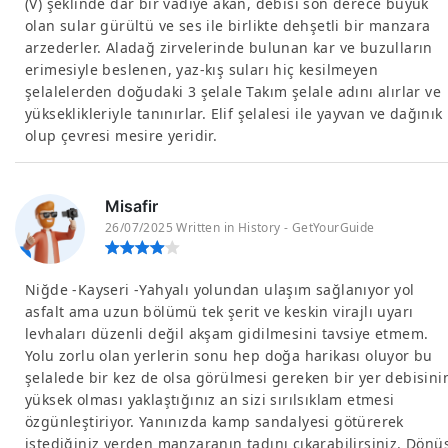
(V) şeklinde dar bir vadiye akan, debisi son derece büyük
olan sular gürültü ve ses ile birlikte dehşetli bir manzara
arzederler. Aladağ zirvelerinde bulunan kar ve buzulların
erimesiyle beslenen, yaz-kış suları hiç kesilmeyen
şelalelerden doğudaki 3 şelale Takım şelale adını alırlar ve
yükseklikleriyle tanınırlar. Elif şelalesi ile yayvan ve dağınık
olup çevresi mesire yeridir.
Misafir
26/07/2025 Written in History - GetYourGuide
Niğde -Kayseri -Yahyalı yolundan ulaşım sağlanıyor yol
asfalt ama uzun bölümü tek şerit ve keskin virajlı uyarı
levhaları düzenli değil akşam gidilmesini tavsiye etmem.
Yolu zorlu olan yerlerin sonu hep doğa harikası oluyor bu
şelalede bir kez de olsa görülmesi gereken bir yer debisini
yüksek olması yaklaştığınız an sizi sırılsıklam etmesi
özgünleştiriyor. Yanınızda kamp sandalyesi götürerek
istediğiniz yerden manzaranın tadını çıkarabilirsiniz. Dönü