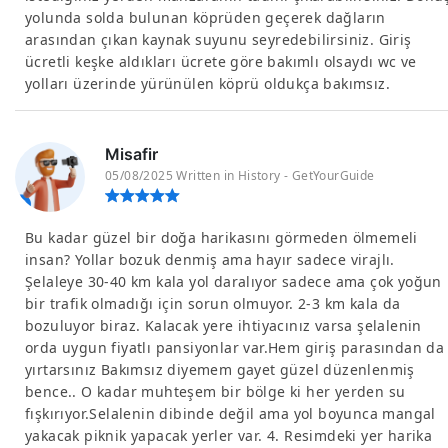
yolunda solda bulunan köprüden geçerek dağların
arasından çıkan kaynak suyunu seyredebilirsiniz. Giriş
ücretli keşke aldıkları ücrete göre bakımlı olsaydı wc ve
yolları üzerinde yürünülen köprü oldukça bakımsız.
Misafir
05/08/2025 Written in History - GetYourGuide
Bu kadar güzel bir doğa harikasını görmeden ölmemeli
insan? Yollar bozuk denmiş ama hayır sadece virajlı.
Şelaleye 30-40 km kala yol daralıyor sadece ama çok yoğun
bir trafik olmadığı için sorun olmuyor. 2-3 km kala da
bozuluyor biraz. Kalacak yere ihtiyacınız varsa şelalenin
orda uygun fiyatlı pansiyonlar var.Hem giriş parasından da
yırtarsınız Bakımsız diyemem gayet güzel düzenlenmiş
bence.. O kadar muhteşem bir bölge ki her yerden su
fışkırıyor.Selalenin dibinde değil ama yol boyunca mangal
yakacak piknik yapacak yerler var. 4. Resimdeki yer harika