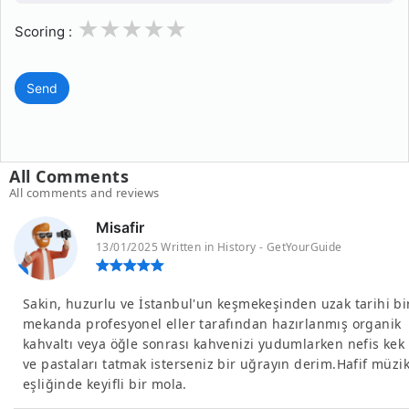
1
2
3
4
5
Scoring :
Send
All Comments
All comments and reviews
Misafir
13/01/2025 Written in History - GetYourGuide
Sakin, huzurlu ve İstanbul'un keşmekeşinden uzak tarihi bi
mekanda profesyonel eller tarafından hazırlanmış organik
kahvaltı veya öğle sonrası kahvenizi yudumlarken nefis kek
ve pastaları tatmak isterseniz bir uğrayın derim.Hafif müzi
eşliğinde keyifli bir mola.