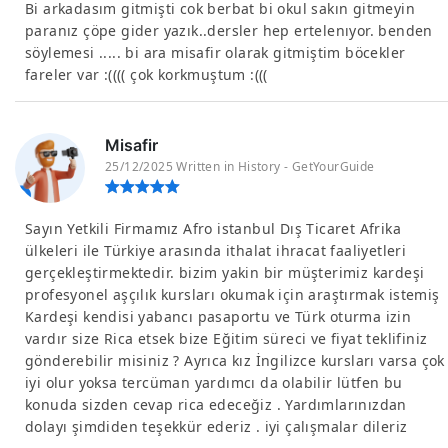
Bi arkadasım gitmişti cok berbat bi okul sakın gitmeyin
paranız çöpe gider yazık..dersler hep ertelenıyor. benden
söylemesi ..... bi ara misafir olarak gitmiştim böcekler
fareler var :(((( çok korkmuştum :(((
Misafir
25/12/2025 Written in History - GetYourGuide
Sayın Yetkili Firmamız Afro istanbul Dış Ticaret Afrika
ülkeleri ile Türkiye arasında ithalat ihracat faaliyetleri
gerçekleştirmektedir. bizim yakin bir müşterimiz kardeşi
profesyonel aşçılık kursları okumak için araştırmak istemiş
Kardeşi kendisi yabancı pasaportu ve Türk oturma izin
vardır size Rica etsek bize Eğitim süreci ve fiyat teklifiniz
gönderebilir misiniz ? Ayrıca kız İngilizce kursları varsa çok
iyi olur yoksa tercüman yardımcı da olabilir lütfen bu
konuda sizden cevap rica edeceğiz . Yardımlarınızdan
dolayı şimdiden teşekkür ederiz . iyi çalışmalar dileriz