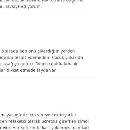
nı. Tavsiye ediyorum.
di o sırada ben onu çıkardığım yerden
adigini tespit edemedim. Cocuk yukarıda
 aşağıya getirir. İkincisi çok kalabalık
rlar dikkat etmede fayda var
ayacagimiz icin sineye cektiriyorlar.
en refakatci olarak ucretsiz girerken simdi
nıyor. Her seferinde kart yuklemesi icin kart