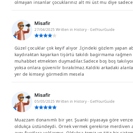
olmayan insanlar çocuklarınız alt mi üst mu diye sadece 
Misafir
27/04/2025 Written in History - GetYourGuide
Güzel çocuklar çok keyif alıyor .İçindeki gözlem yapan a
kaydıraktan kayarkan tişörtü takıldı bagirmama rağmen
muhabbet etmekten duymadilar.Sadece boş boş takılıyo
yoksa onlara güvenilir bırakılmaz.Kaldiki arkadaki alanla
yer de kimseyi görmedim mesela
Misafir
05/05/2025 Written in History - GetYourGuide
Muazzam donanımlı bir yer. Şuanki piyasaya göre venzer
oldukça üstündeydi. Örnek vermek gerekirse merdiven al
aynı fiyatlara yaklaşmış. Oldukça temiz ve titiz bir sistem