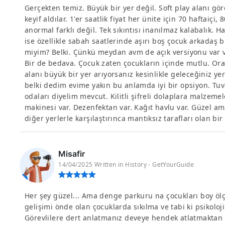
Gerçekten temiz. Büyük bir yer değil. Soft play alanı gö
keyif aldılar. 1'er saatlik fiyat her ünite için 70 haftaiç
anormal farklı değil. Tek sıkıntısı inanılmaz kalabalık. H
ise özellikle sabah saatlerinde aşırı boş çocuk arkadaş b
miyim? Belki. Çünkü meydan avm de açık versiyonu var 
Bir de bedava. Çocuk zaten çocukların içinde mutlu. Ora
alanı büyük bir yer arıyorsanız kesinlikle geleceğiniz ye
belki dedim evime yakın bu anlamda iyi bir opsiyon. Tuv
odaları diyelim mevcut. Kilitli şifreli dolaplara malzeme
makinesi var. Dezenfektan var. Kağıt havlu var. Güzel am
diğer yerlerle karşılaştırınca mantıksız tarafları olan bi
Misafir
14/04/2025 Written in History - GetYourGuide
Her şey güzel... Ama denge parkuru na çocukları boy ölç
gelişimi önde olan çocuklarda sıkılma ve tabi ki psikoloj
Görevlilere dert anlatmanız deveye hendek atlatmaktan d