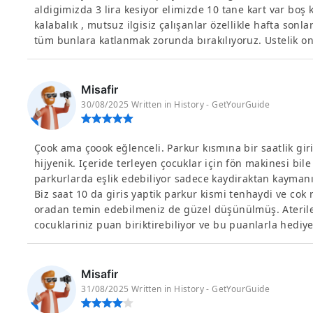
aldigimizda 3 lira kesiyor elimizde 10 tane kart var boş k
kalabalık , mutsuz ilgisiz çalışanlar özellikle hafta sonla
tüm bunlara katlanmak zorunda bırakılıyoruz. Ustelik o
Misafir
30/08/2025 Written in History - GetYourGuide
Çook ama çoook eğlenceli. Parkur kısmına bir saatlik giri
hijyenik. Içeride terleyen çocuklar için fön makinesi bil
parkurlarda eşlik edebiliyor sadece kaydiraktan kayman
Biz saat 10 da giris yaptik parkur kismi tenhaydi ve cok
oradan temin edebilmeniz de güzel düşünülmüş. Ateriler
cocuklariniz puan biriktirebiliyor ve bu puanlarla hediye
Misafir
31/08/2025 Written in History - GetYourGuide