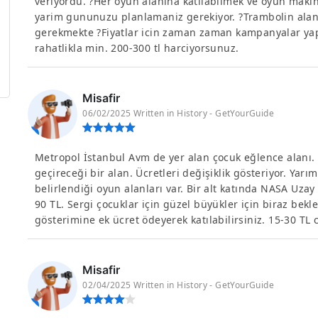
veriyordu. ?Her oyun alanina katilabilmek ve oyun makin
yarim gununuzu planlamaniz gerekiyor. ?Trambolin alan
gerekmekte ?Fiyatlar icin zaman zaman kampanyalar ya
rahatlikla min. 200-300 tl harciyorsunuz.
Misafir
06/02/2025 Written in History - GetYourGuide
Metropol İstanbul Avm de yer alan çocuk eğlence alanı.
geçireceği bir alan. Ücretleri değişiklik gösteriyor. Yarı
belirlendiği oyun alanları var. Bir alt katında NASA Uzay 
90 TL. Sergi çocuklar için güzel büyükler için biraz bekl
gösterimine ek ücret ödeyerek katılabilirsiniz. 15-30 TL ci
Misafir
02/04/2025 Written in History - GetYourGuide