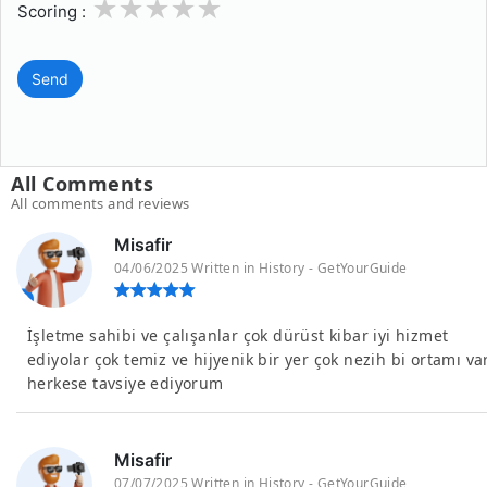
1
2
3
4
5
Scoring :
Send
All Comments
All comments and reviews
Misafir
04/06/2025 Written in History - GetYourGuide
İşletme sahibi ve çalışanlar çok dürüst kibar iyi hizmet
ediyolar çok temiz ve hijyenik bir yer çok nezih bi ortamı va
herkese tavsiye ediyorum
Misafir
07/07/2025 Written in History - GetYourGuide