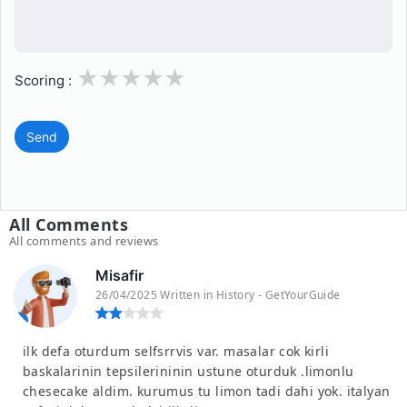
1
2
3
4
5
Scoring :
Send
All Comments
All comments and reviews
Misafir
26/04/2025 Written in History - GetYourGuide
ilk defa oturdum selfsrrvis var. masalar cok kirli
baskalarinin tepsilerininin ustune oturduk .limonlu
chesecake aldim. kurumus tu limon tadi dahi yok. italyan