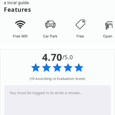
a local guide.
Features
Free Wifi
Car Park
Free
Open A
4.70
/5.0
(10 According to Evaluation Score)