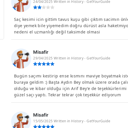
24/04/2025 Written in History - GetYourGuide
Saç kesimi icin gittim tavus kuşu gibi çıktım sacimın ön
diye yemek bile yiyemedim doğru dürüst asla haketmiyo
nedeni el uzmanlığı değil taksimde olmasi
Misafir
29/04/2025 Written in History - GetYourGuide
Bugün saçımı kestirip ense kısmını maviye boyatmak ist
buraya geldim :) Başta Aydın Bey olmak üzere orada çal
olduğu ve kibar olduğu için Arif Bey’e de teşekkürleri
güzel saçı yaptı. Tekrar tekrar çok teşekkür ediyorum
Misafir
15/05/2025 Written in History - GetYourGuide