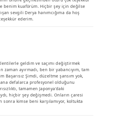
kle benim kuaförüm. Hiçbir şey için değilse
alışan sevgili Derya hanımcığıma da hoş
teşekkür ederim.
entilerle geldim ve saçımı değiştirmek
çin zaman ayırmadı, ben bir yabancıyım, tam
im Başarısız Şimdi, düzeltme şansım yok,
 bana defalarca profesyonel olduğunu
rısızlıktı, tamamen Japonya'daki
dı, hiçbir şey değişmedi. Onların çaresi
n sonra kimse beni karşılamıyor, koltukta