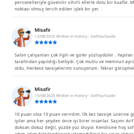
personelleriyle güvenilir sihirli ellerle dolu bir kuaför.
noktası olmuş tercih edilen işlek bir yer.
Misafir
12/08/2025 Written in History - GetYourGuide
Salon çalışanları çok ilgili ve güler yüzlüydüler . Yapılan
tarafından yapıldığı belliydi. Çok mutlu ve memnun ayrı
oldu. Herkese tavsiyelerimi sunuyorum. Tekrar görüşmek
Misafir
15/08/2025 Written in History - GetYourGuide
10 puan olsa 10 puan verirdim. İlk kez tavsiye üzerine git
iyiler ama her şeyden önce iyi birer insanlar. Saçımı Ari
doksan dokuz değil, yüzde yüz oluyor. Kendisine hoş s
adım adım bilgilendirerek istemediğiniz bir şeyin olm