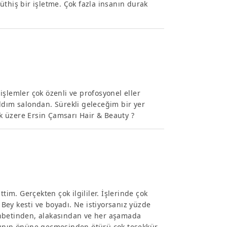
 Müthiş bir işletme. Çok fazla insanın durak
 işlemler çok özenli ve profosyonel eller
ldım salondan. Sürekli geleceğim bir yer
 üzere Ersin Çamsarı Hair & Beauty ?
tim. Gerçekten çok ilgililer. İşlerinde çok
f Bey kesti ve boyadı. Ne istiyorsanız yüzde
ohbetinden, alakasından ve her aşamada
asının önüne geçmesinden ötürü çok teşekkür