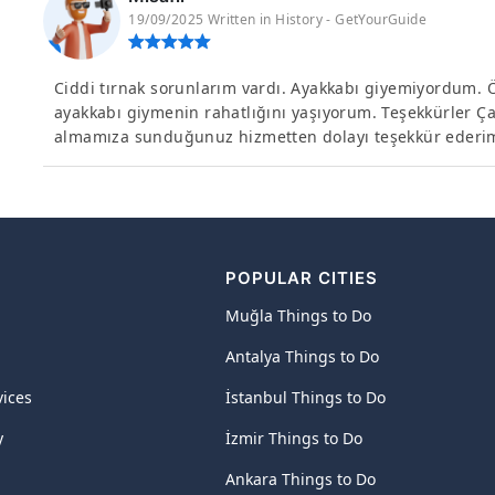
19/09/2025 Written in History - GetYourGuide
Ciddi tırnak sorunlarım vardı. Ayakkabı giyemiyordum.
ayakkabı giymenin rahatlığını yaşıyorum. Teşekkürler Çam
almamıza sunduğunuz hizmetten dolayı teşekkür ederi
POPULAR CITIES
Muğla Things to Do
Antalya Things to Do
vices
İstanbul Things to Do
y
İzmir Things to Do
Ankara Things to Do