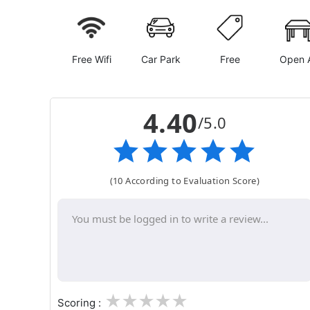
Free Wifi
Car Park
Free
Open A
4.40
/5.0
(10 According to Evaluation Score)
1
2
3
4
5
Scoring :