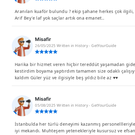
Aranılan kuaför bulundu ? ekip şahane herkes çok ilgili, 
Arif Bey'e laf yok saçlar artık ona emanet..
Misafir
26/05/2025 Written in History - GetYourGuide
Harika bir hizmet veren hiçbir tereddüt yaşamadan gideb
kestirdim boyama yaptırdım tamamen size odaklı çalışıy
kaldım Güler yüz ve ilgisiyle beş yıldız bile az ♥️♥️
Misafir
05/08/2025 Written in History - GetYourGuide
İstanbulda her türlü deneyimi kazanmış personellleriyl
iyi mekandı. Muhteşem yetenekleriyle kusursuz ve efsane