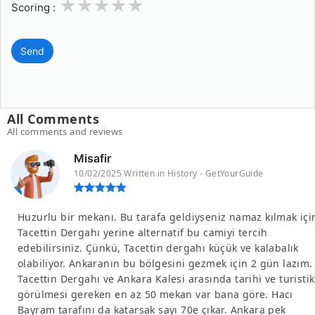
1
2
3
4
5
Scoring :
Send
All Comments
All comments and reviews
Misafir
10/02/2025 Written in History - GetYourGuide
Huzurlu bir mekanı. Bu tarafa geldiyseniz namaz kılmak içi
Tacettin Dergahı yerine alternatif bu camiyi tercih
edebilirsiniz. Çünkü, Tacettin dergahı küçük ve kalabalık
olabiliyor. Ankaranın bu bölgesini gezmek için 2 gün lazım.
Tacettin Dergahı ve Ankara Kalesi arasında tarihi ve turistik
görülmesi gereken en az 50 mekan var bana göre. Hacı
Bayram tarafını da katarsak sayı 70e çıkar. Ankara pek