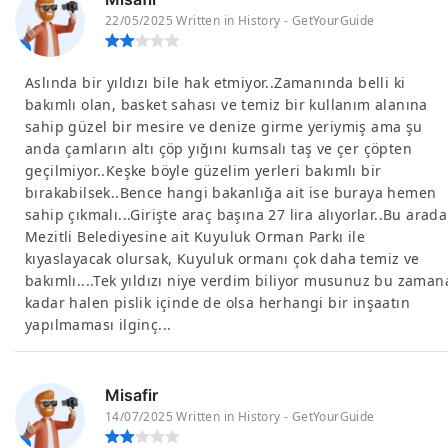
22/05/2025 Written in History - GetYourGuide
Aslında bir yıldızı bile hak etmiyor..Zamanında belli ki
bakımlı olan, basket sahası ve temiz bir kullanım alanına
sahip güzel bir mesire ve denize girme yeriymiş ama şu
anda çamların altı çöp yığını kumsalı taş ve çer çöpten
geçilmiyor..Keşke böyle güzelim yerleri bakımlı bir
bırakabilsek..Bence hangi bakanlığa ait ise buraya hemen
sahip çıkmalı...Girişte araç başına 27 lira alıyorlar..Bu arada
Mezitli Belediyesine ait Kuyuluk Orman Parkı ile
kıyaslayacak olursak, Kuyuluk ormanı çok daha temiz ve
bakımlı....Tek yıldızı niye verdim biliyor musunuz bu zaman
kadar halen pislik içinde de olsa herhangi bir inşaatın
yapılmaması ilginç...
Misafir
14/07/2025 Written in History - GetYourGuide