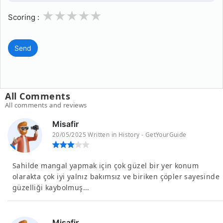
1
2
3
4
5
Scoring :
Send
All Comments
All comments and reviews
Misafir
20/05/2025 Written in History - GetYourGuide
Sahilde mangal yapmak için çok güzel bir yer konum
olarakta çok iyi yalnız bakımsız ve biriken çöpler sayesinde
güzelliği kaybolmuş...
Misafir