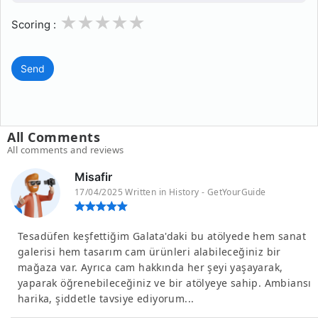
1
2
3
4
5
Scoring :
Send
All Comments
All comments and reviews
Misafir
17/04/2025 Written in History - GetYourGuide
Tesadüfen keşfettiğim Galata'daki bu atölyede hem sanat
galerisi hem tasarım cam ürünleri alabileceğiniz bir
mağaza var. Ayrıca cam hakkında her şeyi yaşayarak,
yaparak öğrenebileceğiniz ve bir atölyeye sahip. Ambiansı
harika, şiddetle tavsiye ediyorum...