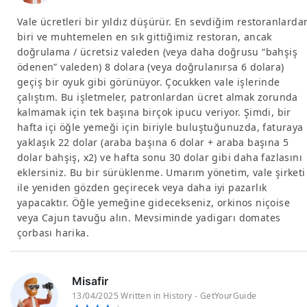
Vale ücretleri bir yıldız düşürür. En sevdiğim restoranlarda
biri ve muhtemelen en sık gittiğimiz restoran, ancak
doğrulama / ücretsiz valeden (veya daha doğrusu “bahşiş
ödenen” valeden) 8 dolara (veya doğrulanırsa 6 dolara)
geçiş bir oyuk gibi görünüyor. Çocukken vale işlerinde
çalıştım. Bu işletmeler, patronlardan ücret almak zorunda
kalmamak için tek başına birçok ipucu veriyor. Şimdi, bir
hafta içi öğle yemeği için biriyle buluştuğunuzda, faturaya
yaklaşık 22 dolar (araba başına 6 dolar + araba başına 5
dolar bahşiş, x2) ve hafta sonu 30 dolar gibi daha fazlasını
eklersiniz. Bu bir sürüklenme. Umarım yönetim, vale şirketi
ile yeniden gözden geçirecek veya daha iyi pazarlık
yapacaktır. Öğle yemeğine gidecekseniz, orkinos niçoise
veya Cajun tavuğu alın. Mevsiminde yadigarı domates
çorbası harika.
Misafir
13/04/2025 Written in History - GetYourGuide