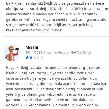
baktık ve insanlar KESİNLİKLE bize çevremizdeki herkese
olduğu kadar sıcak değildi. Kesinlikle LGBTQ insanlara tam
olarak dostane olmayan yerlerden biri. Dürüst olmak
gerekirse, kelimeleri küçümsemeden, üst sınıf görünümlü
sarışın beyaz düz insanlar değilseniz, yer pek hoş
karşılanmayacak gibi görünüyor.
Misafir
26/11/2025 Written in History - GetYourGuide
Hayal kırıklığı yaratan hizmet ve porsiyonlar gerçekten
küçüldü. Sığır eti tartarı, ziyarete geldiğimde Covid
öncesinden bu yana yarı yarıya azaldı. 30 dolarlık bir
yemekten sonra ayrıldım ve hala açım. Yengeç salatası için
aynı çok küçüktü. Gıda fiyatlarının arttığını ancak bunun
yeterli gıda olmadığını kabul edin. Servis de vasattı,
garsonumuz ortadan kayboldu ve onu bir daha hiç
görmedik. O kadar kalabalık olmadığı için geri dönüp