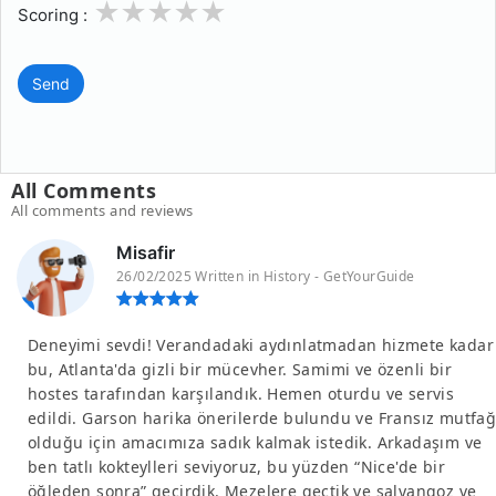
1
2
3
4
5
Scoring :
Send
All Comments
All comments and reviews
Misafir
26/02/2025 Written in History - GetYourGuide
Deneyimi sevdi! Verandadaki aydınlatmadan hizmete kadar
bu, Atlanta'da gizli bir mücevher. Samimi ve özenli bir
hostes tarafından karşılandık. Hemen oturdu ve servis
edildi. Garson harika önerilerde bulundu ve Fransız mutfağ
olduğu için amacımıza sadık kalmak istedik. Arkadaşım ve
ben tatlı kokteylleri seviyoruz, bu yüzden “Nice'de bir
öğleden sonra” geçirdik. Mezelere geçtik ve salyangoz ve