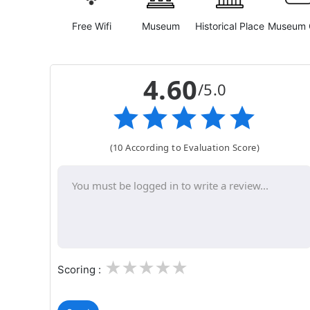
Free Wifi
Museum
Historical Place
Museum 
4.60
/5.0
(10 According to Evaluation Score)
1
2
3
4
5
Scoring :