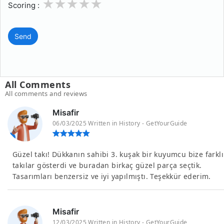
1
2
3
4
5
Scoring :
Send
All Comments
All comments and reviews
Misafir
06/03/2025 Written in History - GetYourGuide
Güzel takı! Dükkanın sahibi 3. kuşak bir kuyumcu bize farklı
takılar gösterdi ve buradan birkaç güzel parça seçtik.
Tasarımları benzersiz ve iyi yapılmıştı. Teşekkür ederim.
Misafir
12/03/2025 Written in History - GetYourGuide