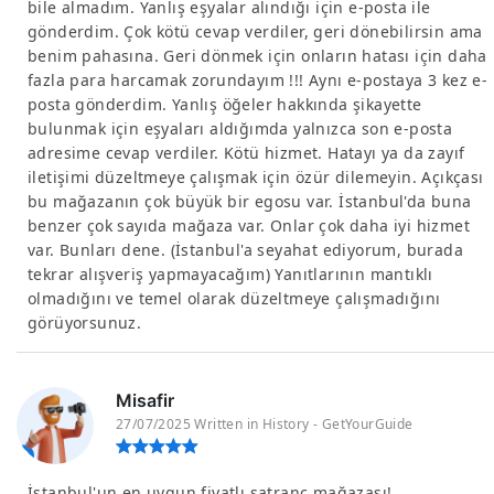
bile almadım. Yanlış eşyalar alındığı için e-posta ile
gönderdim. Çok kötü cevap verdiler, geri dönebilirsin ama
benim pahasına. Geri dönmek için onların hatası için daha
fazla para harcamak zorundayım !!! Aynı e-postaya 3 kez e-
posta gönderdim. Yanlış öğeler hakkında şikayette
bulunmak için eşyaları aldığımda yalnızca son e-posta
adresime cevap verdiler. Kötü hizmet. Hatayı ya da zayıf
iletişimi düzeltmeye çalışmak için özür dilemeyin. Açıkçası
bu mağazanın çok büyük bir egosu var. İstanbul'da buna
benzer çok sayıda mağaza var. Onlar çok daha iyi hizmet
var. Bunları dene. (İstanbul'a seyahat ediyorum, burada
tekrar alışveriş yapmayacağım) Yanıtlarının mantıklı
olmadığını ve temel olarak düzeltmeye çalışmadığını
görüyorsunuz.
Misafir
27/07/2025 Written in History - GetYourGuide
İstanbul'un en uygun fiyatlı satranç mağazası!