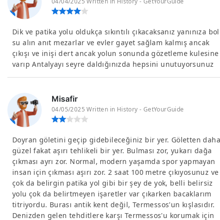
04/04/2025 Written in History - GetYourGuide
Dik ve patika yolu oldukça sıkıntılı çıkacaksanız yanınıza bol
su alın anıt mezarlar ve evler gayet sağlam kalmış ancak
çıkışı ve inişi dert ancak yolun sonunda gözetleme kulesine
varıp Antalyayı seyre daldığınızda hepsini unutuyorsunuz
Misafir
04/05/2025 Written in History - GetYourGuide
Doyran göletini geçip gidebileceğiniz bir yer. Göletten dah
güzel fakat aşırı tehlikeli bir yer. Bulması zor, yukarı dağa
çıkması ayrı zor. Normal, modern yaşamda spor yapmayan
insan için çıkması aşırı zor. 2 saat 100 metre çıkıyosunuz ve
çok da belirgin patika yol gibi bir şey de yok, belli belirsiz
yolu çok da belirtmeyen işaretler var çıkarken bacaklarım
titriyordu. Burası antik kent değil, Termessos'un kışlasıdır.
Denizden gelen tehditlere karşı Termessos'u korumak için