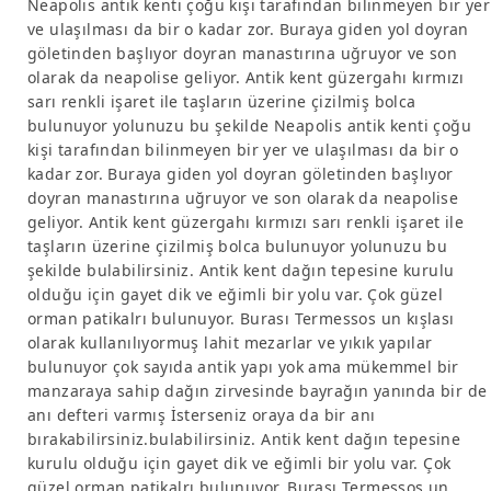
Neapolis antik kenti çoğu kişi tarafından bilinmeyen bir yer
ve ulaşılması da bir o kadar zor. Buraya giden yol doyran
göletinden başlıyor doyran manastırına uğruyor ve son
olarak da neapolise geliyor. Antik kent güzergahı kırmızı
sarı renkli işaret ile taşların üzerine çizilmiş bolca
bulunuyor yolunuzu bu şekilde Neapolis antik kenti çoğu
kişi tarafından bilinmeyen bir yer ve ulaşılması da bir o
kadar zor. Buraya giden yol doyran göletinden başlıyor
doyran manastırına uğruyor ve son olarak da neapolise
geliyor. Antik kent güzergahı kırmızı sarı renkli işaret ile
taşların üzerine çizilmiş bolca bulunuyor yolunuzu bu
şekilde bulabilirsiniz. Antik kent dağın tepesine kurulu
olduğu için gayet dik ve eğimli bir yolu var. Çok güzel
orman patikalrı bulunuyor. Burası Termessos un kışlası
olarak kullanılıyormuş lahit mezarlar ve yıkık yapılar
bulunuyor çok sayıda antik yapı yok ama mükemmel bir
manzaraya sahip dağın zirvesinde bayrağın yanında bir de
anı defteri varmış İsterseniz oraya da bir anı
bırakabilirsiniz.bulabilirsiniz. Antik kent dağın tepesine
kurulu olduğu için gayet dik ve eğimli bir yolu var. Çok
güzel orman patikalrı bulunuyor. Burası Termessos un